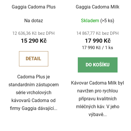
Gaggia Cadorna Plus
Gaggia Cadorna Milk
Na dotaz
Skladem
(>5 ks)
12 636,36 Kč bez DPH
14 867,77 Kč bez DPH
15 290 Kč
17 990 Kč
Měrná
17 990 Kč / 1 ks
cena:
DETAIL
DO KOŠÍKU
Cadorna Plus je
Kávovar Cadorna Milk byl
standardním zástupcem
navržen pro rychlou
série vrcholových
přípravu kvalitních
kávovarů Cadorna od
mléčných káv. V jeho
firmy Gaggia dávající...
výbavě...