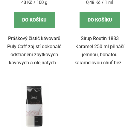
Měrná
Měrná
43 Kč / 100 g
0,48 Kč / 1 ml
cena:
cena:
DO KOŠÍKU
DO KOŠÍKU
Práškový čistič kávovarů
Sirup Routin 1883
Puly Caff zajistí dokonalé
Karamel 250 ml přináší
odstranění zbytkových
jemnou, bohatou
kávových a olejnatých...
karamelovou chuť bez...