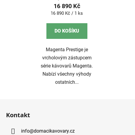
16 890 Kč
Měrná
16 890 Kč / 1 ks
cena:
DO KOŠÍKU
Magenta Prestige je
vrcholovým zástupcem
série kávovarů Magenta.
Nabízí všechny výhody
ostatních...
Z
á
Kontakt
p
a
info
@
domacikavovary.cz
t