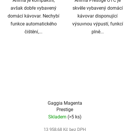
Anima je kompaktní,
Anima Prestige OTC je
avšak dobře vybavený
skvěle vybavený domácí
domácí kávovar. Nechybí
kávovar disponující
funkce automatického
výsuvnou výpustí, funkcí
čištění,...
plně...
Gaggia Magenta
Prestige
Skladem
(>5 ks)
13 958,68 Kč bez DPH