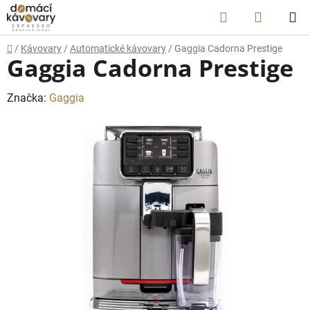
Přejít
Hledat
NÁKUP
na
obsah
KOŠÍK
Domů
/
Kávovary
/
Automatické kávovary
/
Gaggia Cadorna Prestige
Gaggia Cadorna Prestige
Značka:
Gaggia