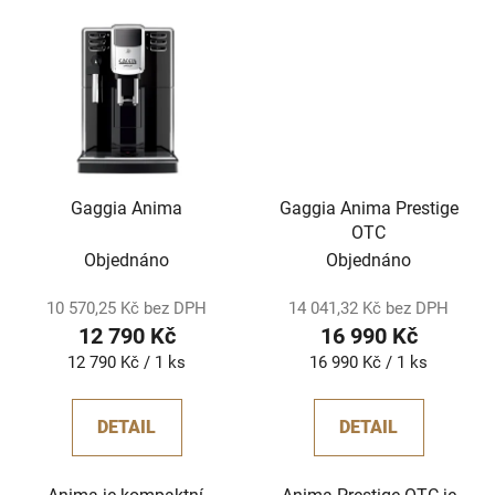
Gaggia Anima
Gaggia Anima Prestige
OTC
Objednáno
Objednáno
10 570,25 Kč bez DPH
14 041,32 Kč bez DPH
12 790 Kč
16 990 Kč
Měrná
Měrná
12 790 Kč / 1 ks
16 990 Kč / 1 ks
cena:
cena:
DETAIL
DETAIL