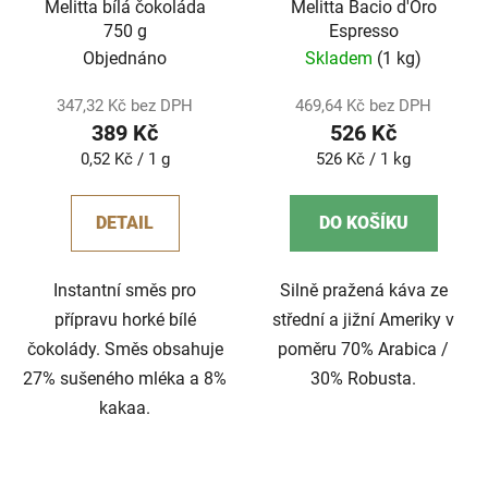
Melitta bílá čokoláda
Melitta Bacio d'Oro
750 g
Espresso
Objednáno
Skladem
(1 kg)
347,32 Kč bez DPH
469,64 Kč bez DPH
389 Kč
526 Kč
Měrná
Měrná
0,52 Kč / 1 g
526 Kč / 1 kg
cena:
cena:
DETAIL
DO KOŠÍKU
Instantní směs pro
Silně pražená káva ze
přípravu horké bílé
střední a jižní Ameriky v
čokolády. Směs obsahuje
poměru 70% Arabica /
27% sušeného mléka a 8%
30% Robusta.
kakaa.