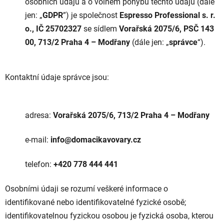
osobních údajů a o volném pohybu těchto údajů (dále
jen: „
GDPR
”) je společnost
Espresso Professional s. r.
o., IČ
25702327
se sídlem
Vorařská 2075/6, PSČ 143
00,
713/2
Praha 4 – Modřany
(dále jen: „
správce
“).
Kontaktní údaje správce jsou:
adresa:
Vorařská 2075/6,
713/2 Praha 4 – Modřany
e-mail:
info@domacikavovary.cz
telefon:
+420 778 444 441
Osobními údaji se rozumí veškeré informace o
identifikované nebo identifikovatelné fyzické osobě;
identifikovatelnou fyzickou osobou je fyzická osoba, kterou