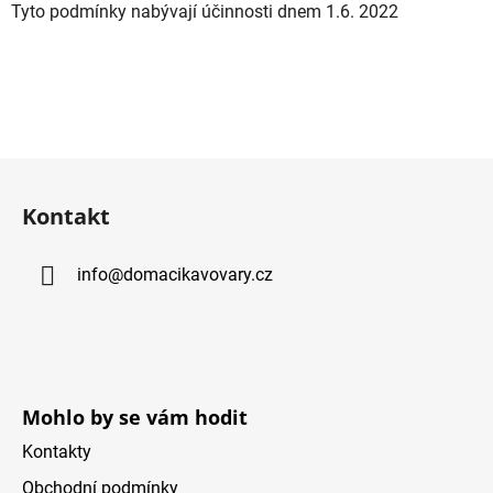
Tyto podmínky nabývají účinnosti dnem 1.6. 2022
Z
á
Kontakt
p
a
info
@
domacikavovary.cz
t
í
Mohlo by se vám hodit
Kontakty
Obchodní podmínky