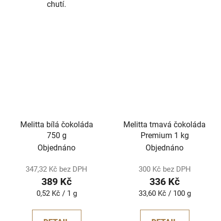
chutí.
Melitta bílá čokoláda
Melitta tmavá čokoláda
750 g
Premium 1 kg
Objednáno
Objednáno
347,32 Kč bez DPH
300 Kč bez DPH
389 Kč
336 Kč
Měrná
Měrná
0,52 Kč / 1 g
33,60 Kč / 100 g
cena:
cena: