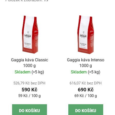
V
ý
p
i
s
p
r
o
Gaggia káva Classic
Gaggia káva Intenso
1000 g
1000 g
d
Skladem
(>5 kg)
Skladem
(>5 kg)
u
k
526,79 Kč bez DPH
616,07 Kč bez DPH
t
590 Kč
690 Kč
ů
Měrná
Měrná
59 Kč / 100 g
69 Kč / 100 g
cena:
cena:
DO KOŠÍKU
DO KOŠÍKU