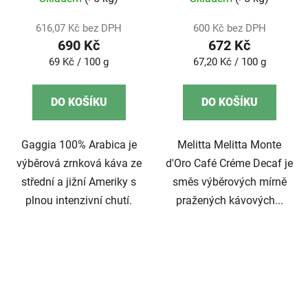
616,07 Kč bez DPH
600 Kč bez DPH
690 Kč
672 Kč
Měrná
Měrná
69 Kč / 100 g
67,20 Kč / 100 g
cena:
cena:
DO KOŠÍKU
DO KOŠÍKU
Gaggia 100% Arabica je
Melitta Melitta Monte
výběrová zrnková káva ze
d'Oro Café Créme Decaf je
střední a jižní Ameriky s
směs výběrových mírně
plnou intenzivní chutí.
pražených kávových...