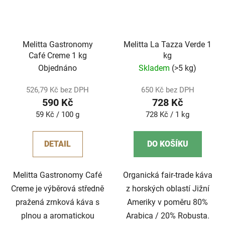
Melitta Gastronomy
Melitta La Tazza Verde 1
Café Creme 1 kg
kg
Objednáno
Skladem
(>5 kg)
526,79 Kč bez DPH
650 Kč bez DPH
590 Kč
728 Kč
Měrná
Měrná
59 Kč / 100 g
728 Kč / 1 kg
cena:
cena:
DETAIL
DO KOŠÍKU
Melitta Gastronomy Café
Organická fair-trade káva
Creme je výběrová středně
z horských oblastí Jižní
pražená zrnková káva s
Ameriky v poměru 80%
plnou a aromatickou
Arabica / 20% Robusta.