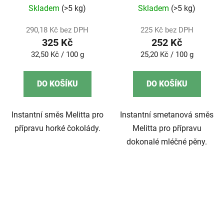
Skladem
(>5 kg)
Skladem
(>5 kg)
290,18 Kč bez DPH
225 Kč bez DPH
325 Kč
252 Kč
Měrná
Měrná
32,50 Kč / 100 g
25,20 Kč / 100 g
cena:
cena:
DO KOŠÍKU
DO KOŠÍKU
Instantní směs Melitta pro
Instantní smetanová směs
přípravu horké čokolády.
Melitta pro přípravu
dokonalé mléčné pěny.