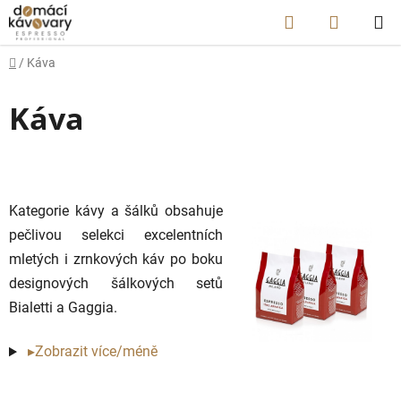
Přejít
Hledat
NÁKUP
na
obsah
KOŠÍK
Domů
/
Káva
Káva
Kategorie kávy a šálků obsahuje
pečlivou selekci excelentních
mletých i zrnkových káv po boku
designových šálkových setů
Bialetti a Gaggia.
▸Zobrazit více/méně