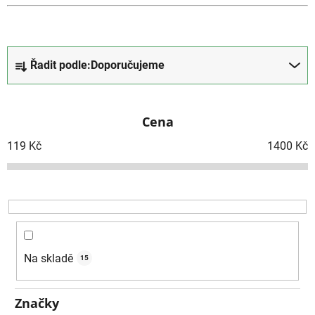
Ř
Řadit podle:
Doporučujeme
a
z
e
Cena
n
í
119
Kč
1400
Kč
p
r
o
d
u
k
Na skladě
15
t
ů
Značky