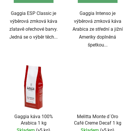
Gaggia ESP Classic je
Gaggia Intenso je
výběrová zrnková káva
výběrová zrnková káva
zlatavě ořechové barvy.
Arabica ze střední a jižní
Jedná se o výběr těch...
Ameriky doplněná
špetkou...
Gaggia káva 100%
Melitta Monte d´Oro
Arabica 1 kg
Café Creme Decaf 1 kg
Skladem
(>5 kg)
Skladem
(>5 kg)