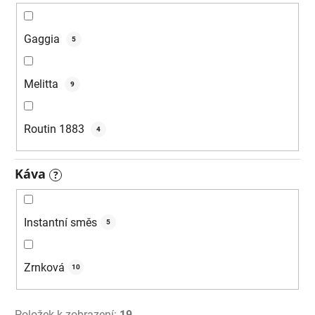
Gaggia
5
Melitta
9
Routin 1883
4
Káva
?
Instantní směs
5
Zrnková
10
Položek k zobrazení:
19