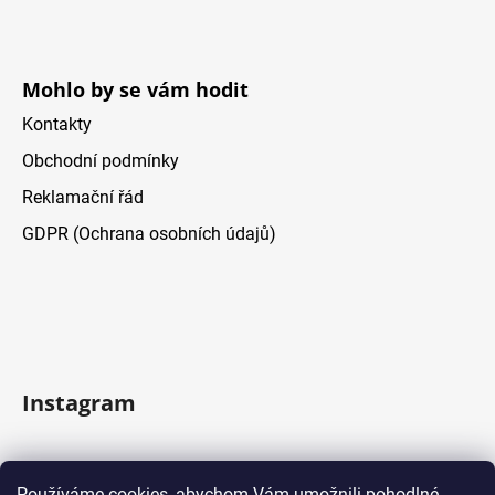
v
ý
p
Mohlo by se vám hodit
i
s
Kontakty
u
Obchodní podmínky
Reklamační řád
GDPR (Ochrana osobních údajů)
Instagram
Sledovat na Instagramu
Používáme cookies, abychom Vám umožnili pohodlné