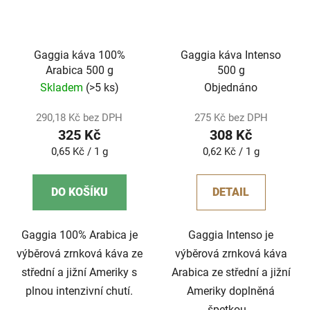
Gaggia káva 100%
Gaggia káva Intenso
Arabica 500 g
500 g
Skladem
(>5 ks)
Objednáno
290,18 Kč bez DPH
275 Kč bez DPH
325 Kč
308 Kč
Měrná
Měrná
0,65 Kč / 1 g
0,62 Kč / 1 g
cena:
cena:
DO KOŠÍKU
DETAIL
Gaggia 100% Arabica je
Gaggia Intenso je
výběrová zrnková káva ze
výběrová zrnková káva
střední a jižní Ameriky s
Arabica ze střední a jižní
plnou intenzivní chutí.
Ameriky doplněná
špetkou...