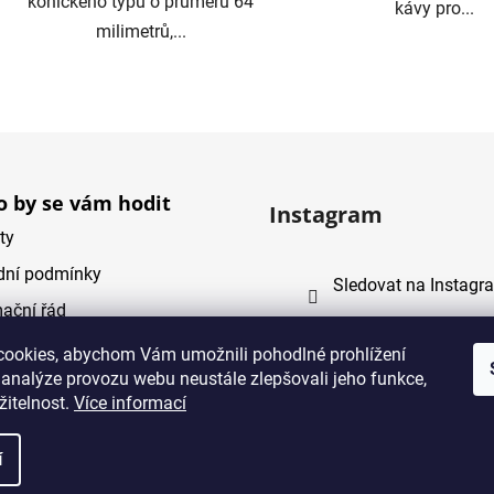
kónického typu o průměru 64
kávy pro...
milimetrů,...
O
v
l
á
d
 by se vám hodit
Instagram
a
ty
c
í
ní podmínky
Sledovat na Instagr
p
ační řád
r
v
Ochrana osobních údajů)
ookies, abychom Vám umožnili pohodlné prohlížení
k
 analýze provozu webu neustále zlepšovali jeho funkce,
y
žitelnost.
Více informací
v
ý
í
p
a vyhrazena.
i