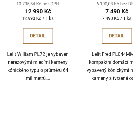
10 735,54 Kč bez DPH
6 190,08 Kč bez 
12 990 Kč
7 490 Kč
Měrná
Měrná
12 990 Kč / 1 ks
7 490 Kč / 1 ks
cena:
cena:
DETAIL
DETAIL
Lelit William PL72 je vybaven
Lelit Fred PL044MM
nerezovými mlecími kameny
kompaktní domácí m
kónického typu o průměru 64
vybavený kónickými 
milimetrů,...
kameny z tvrzené oce