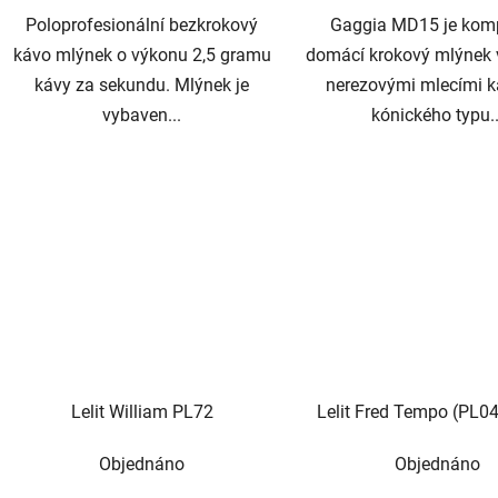
Poloprofesionální bezkrokový
Gaggia MD15 je kom
kávo mlýnek o výkonu 2,5 gramu
domácí krokový mlýnek
kávy za sekundu. Mlýnek je
nerezovými mlecími 
vybaven...
kónického typu..
Lelit William PL72
Lelit Fred Tempo (PL
Objednáno
Objednáno