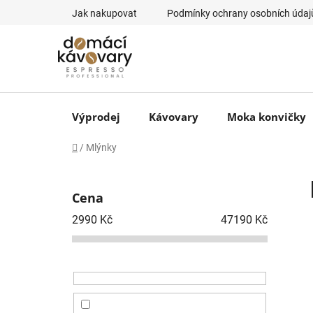
Přejít
Jak nakupovat
Podmínky ochrany osobních údaj
na
obsah
Výprodej
Kávovary
Moka konvičky
Domů
/
Mlýnky
P
o
Cena
s
t
2990
Kč
47190
Kč
r
a
n
n