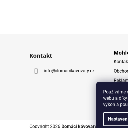
Z
á
Mohlo
Kontakt
p
Kontak
a
info
@
domacikavovary.cz
Obchod
t
í
Reklam
GDPR (
Používáme c
webu a díky
výkon a pou
Nastaven
Copyright 2026
Domácí kávovary
. Všechna práv