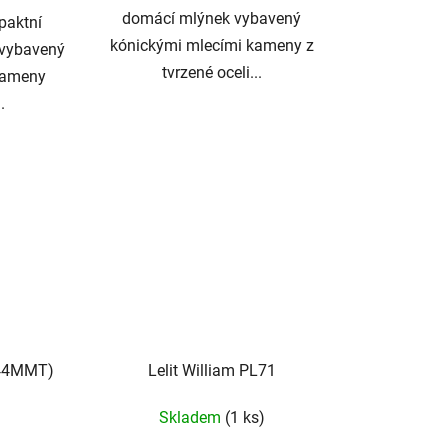
domácí mlýnek vybavený
paktní
kónickými mlecími kameny z
 vybavený
tvrzené oceli...
kameny
.
044MMT)
Lelit William PL71
Skladem
(1 ks)