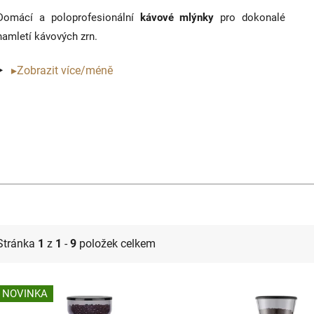
Domácí a poloprofesionální
kávové mlýnky
pro dokonalé
namletí kávových zrn.
▸Zobrazit více/méně
Stránka
1
z
1
-
9
položek celkem
V
NOVINKA
ý