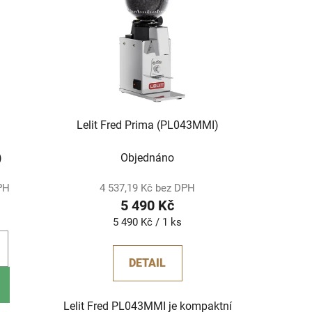
í
p
r
o
d
u
k
Lelit Fred Prima (PL043MMI)
t
ů
)
Objednáno
DPH
4 537,19 Kč bez DPH
5 490 Kč
Měrná
5 490 Kč / 1 ks
cena:
DETAIL
Lelit Fred PL043MMI je kompaktní