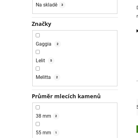
í
Na skladě
3
p
a
n
Značky
e
l
Gaggia
2
Lelit
5
Melitta
2
Průměr mlecích kamenů
38 mm
2
55 mm
1