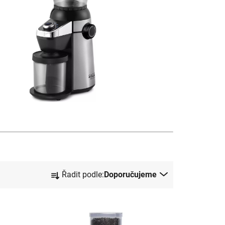
Ř
Řadit podle:
Doporučujeme
a
z
e
n