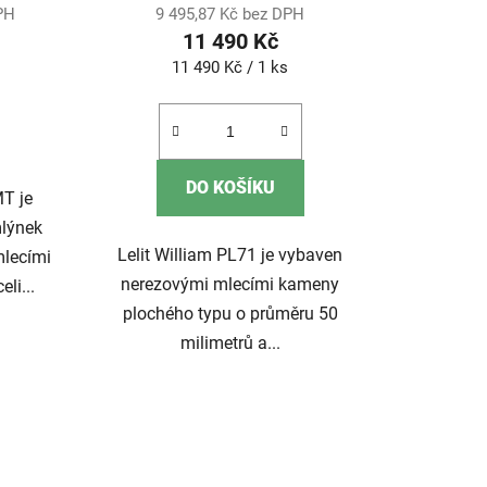
DPH
9 495,87 Kč bez DPH
11 490 Kč
Měrná
11 490 Kč / 1 ks
cena:
DO KOŠÍKU
T je
lýnek
Lelit William PL71 je vybaven
mlecími
nerezovými mlecími kameny
li...
plochého typu o průměru 50
milimetrů a...