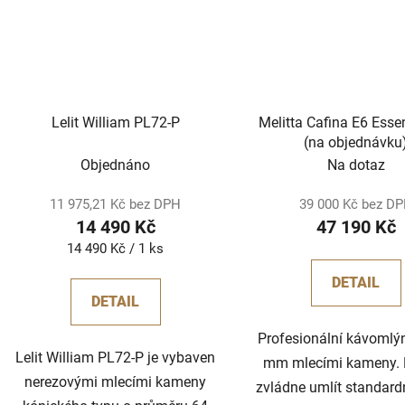
Lelit William PL72-P
Melitta Cafina E6 Esse
(na objednávku
Objednáno
Na dotaz
11 975,21 Kč bez DPH
39 000 Kč bez D
14 490 Kč
47 190 Kč
Měrná
14 490 Kč / 1 ks
cena:
DETAIL
DETAIL
Profesionální kávomlý
Lelit William PL72-P je vybaven
mm mlecími kameny. 
nerezovými mlecími kameny
zvládne umlít standard