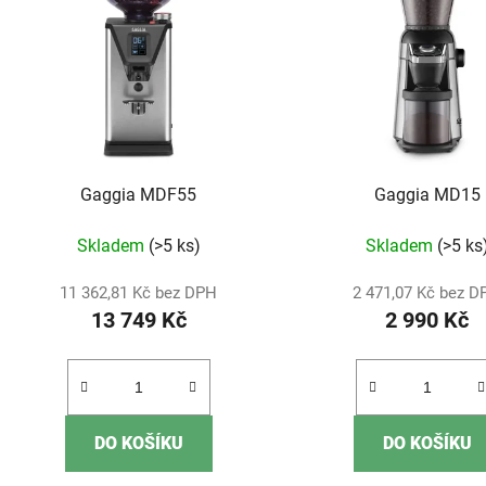
p
i
s
p
r
o
d
Gaggia MDF55
Gaggia MD15
u
k
Skladem
(>5 ks)
Skladem
(>5 ks
t
ů
11 362,81 Kč bez DPH
2 471,07 Kč bez 
13 749 Kč
2 990 Kč
DO KOŠÍKU
DO KOŠÍKU