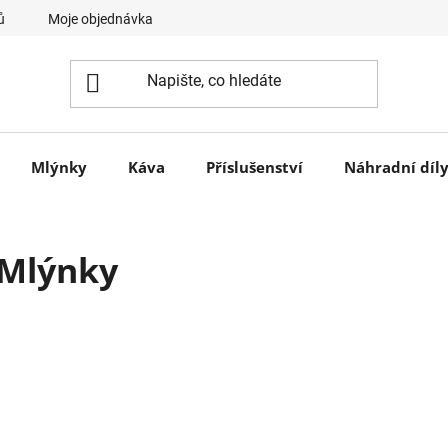
ů
Moje objednávka
Mlýnky
Káva
Příslušenství
Náhradní díl
Mlýnky