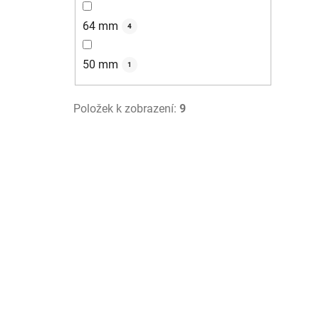
64 mm
4
50 mm
1
Položek k zobrazení:
9