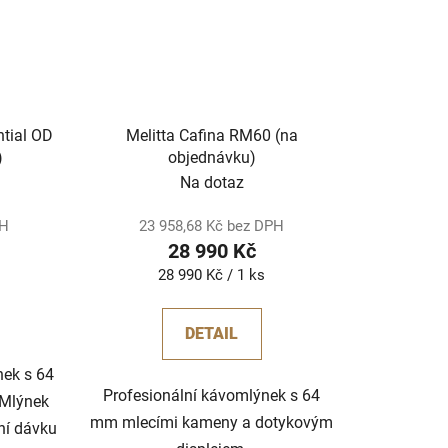
ntial OD
Melitta Cafina RM60 (na
)
objednávku)
Na dotaz
PH
23 958,68 Kč bez DPH
28 990 Kč
Měrná
28 990 Kč / 1 ks
cena:
DETAIL
nek s 64
Profesionální kávomlýnek s 64
Mlýnek
mm mlecími kameny a dotykovým
ní dávku