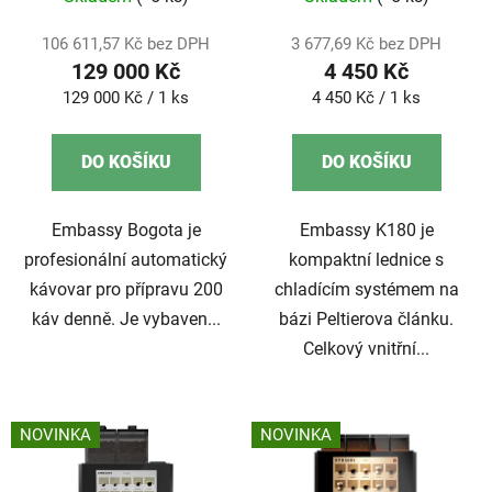
u
t
k
ů
106 611,57 Kč bez DPH
3 677,69 Kč bez DPH
t
129 000 Kč
4 450 Kč
ů
Měrná
Měrná
129 000 Kč / 1 ks
4 450 Kč / 1 ks
cena:
cena:
DO KOŠÍKU
DO KOŠÍKU
Embassy Bogota je
Embassy K180 je
profesionální automatický
kompaktní lednice s
kávovar pro přípravu 200
chladícím systémem na
káv denně. Je vybaven...
bázi Peltierova článku.
Celkový vnitřní...
NOVINKA
NOVINKA