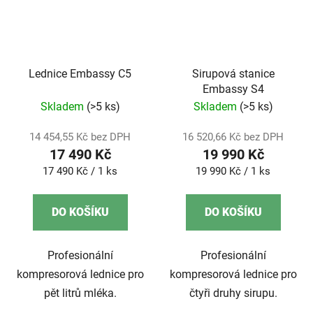
Lednice Embassy C5
Sirupová stanice
Embassy S4
Skladem
(>5 ks)
Skladem
(>5 ks)
14 454,55 Kč bez DPH
16 520,66 Kč bez DPH
17 490 Kč
19 990 Kč
Měrná
Měrná
17 490 Kč / 1 ks
19 990 Kč / 1 ks
cena:
cena:
DO KOŠÍKU
DO KOŠÍKU
Profesionální
Profesionální
kompresorová lednice pro
kompresorová lednice pro
pět litrů mléka.
čtyři druhy sirupu.