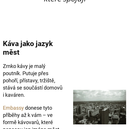
Káva jako jazyk
měst
Zrnko kávy je malý
poutník. Putuje přes
pohoří, přístavy, tržiště,
stává se součástí domovů
i kaváren.
Embassy
donese tyto
příběhy až k vám – ve
formě kávovarů, které