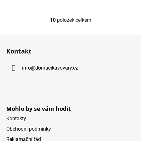
10
položek celkem
O
v
l
Z
á
á
d
Kontakt
p
a
a
c
info
@
domacikavovary.cz
t
í
í
p
r
v
k
y
Mohlo by se vám hodit
v
Kontakty
ý
p
Obchodní podmínky
i
Reklamační řád
s