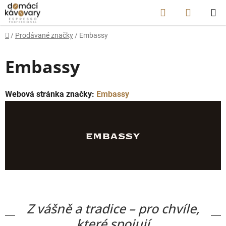
Přejít
Hledat
NÁKUP
na
obsah
KOŠÍK
Domů
/
Prodávané značky
/
Embassy
Embassy
Webová stránka značky:
Embassy
Z vášně a tradice – pro chvíle,
které spojují