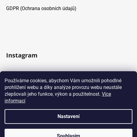
u
GDPR (Ochrana osobních údajů)
Instagram
Sledovat na Instagramu
Používáme cookies, abychom Vám umožnili pohodlné
prohlížení webu a díky analýze provozu webu neustále
Facebook
zlepšovali jeho funkce, výkon a použitelnost.
Více
informací
Nastavení
Vytvořil Shoptet
Souhlasím