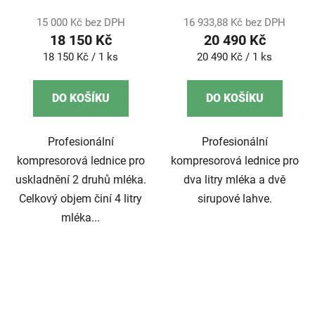
15 000 Kč bez DPH
16 933,88 Kč bez DPH
18 150 Kč
20 490 Kč
Měrná
Měrná
18 150 Kč / 1 ks
20 490 Kč / 1 ks
cena:
cena:
DO KOŠÍKU
DO KOŠÍKU
Profesionální
Profesionální
kompresorová lednice pro
kompresorová lednice pro
uskladnění 2 druhů mléka.
dva litry mléka a dvě
Celkový objem činí 4 litry
sirupové lahve.
mléka...