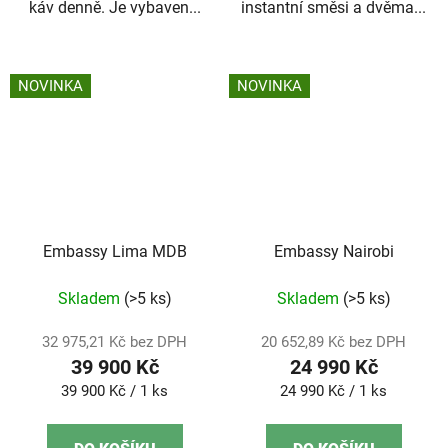
káv denně. Je vybaven...
instantní směsi a dvěma...
NOVINKA
NOVINKA
Embassy Lima MDB
Embassy Nairobi
Skladem
(>5 ks)
Skladem
(>5 ks)
32 975,21 Kč bez DPH
20 652,89 Kč bez DPH
39 900 Kč
24 990 Kč
Měrná
Měrná
39 900 Kč / 1 ks
24 990 Kč / 1 ks
cena:
cena: