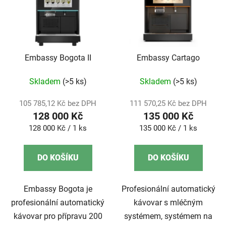
Embassy Bogota II
Embassy Cartago
Skladem
(>5 ks)
Skladem
(>5 ks)
105 785,12 Kč bez DPH
111 570,25 Kč bez DPH
128 000 Kč
135 000 Kč
Měrná
Měrná
128 000 Kč / 1 ks
135 000 Kč / 1 ks
cena:
cena:
DO KOŠÍKU
DO KOŠÍKU
Embassy Bogota je
Profesionální automatický
profesionální automatický
kávovar s mléčným
kávovar pro přípravu 200
systémem, systémem na