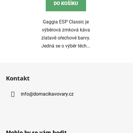
DO KOŠÍKU
Gaggia ESP Classic je
výběrová zrnková káva
zlatavě ořechové barvy.
Jedná se o výběr těch...
Z
á
Kontakt
p
a
info
@
domacikavovary.cz
t
í
Mohlo by se vám hodit