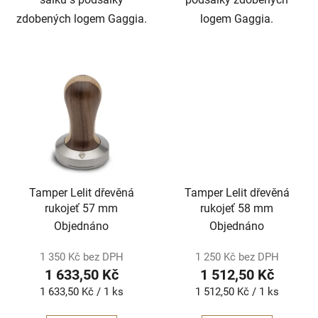
zdobených logem Gaggia.
logem Gaggia.
Tamper Lelit dřevěná
Tamper Lelit dřevěná
rukojeť 57 mm
rukojeť 58 mm
Objednáno
Objednáno
1 350 Kč bez DPH
1 250 Kč bez DPH
1 633,50 Kč
1 512,50 Kč
Měrná
Měrná
1 633,50 Kč / 1 ks
1 512,50 Kč / 1 ks
cena:
cena: