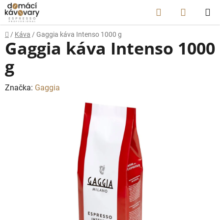
Přejít
Hledat
NÁKUP
na
obsah
KOŠÍK
Domů
/
Káva
/
Gaggia káva Intenso 1000 g
Gaggia káva Intenso 1000
g
Značka:
Gaggia