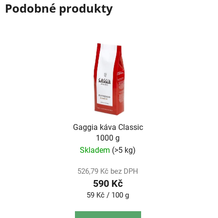
Podobné produkty
Gaggia káva Classic
1000 g
Skladem
(>5 kg)
526,79 Kč bez DPH
590 Kč
Měrná
59 Kč / 100 g
cena: