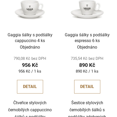
Gaggia šálky s podšálky
Gaggia šálky s podšálky
cappuccino 4 ks
espresso 6 ks
Objednáno
Objednáno
790,08 Kč bez DPH
735,54 Kč bez DPH
956 Kč
890 Kč
Měrná
Měrná
956 Kč / 1 ks
890 Kč / 1 ks
cena:
cena:
DETAIL
DETAIL
Čtveřice stylových
Šestice stylových
černobílých cappuccino
černobílých šálků s
šálků s podšálky
podšálky zdobených