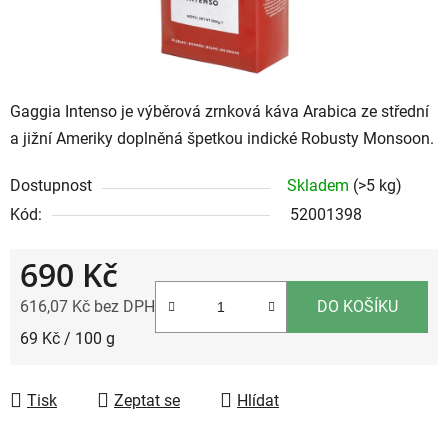
Gaggia Intenso je výběrová zrnková káva Arabica ze střední
a jižní Ameriky doplněná špetkou indické Robusty Monsoon.
Dostupnost
Skladem
(>5 kg)
Kód:
52001398
690 Kč
616,07 Kč bez DPH
DO KOŠÍKU
Měrná cena:
69 Kč / 100 g
Tisk
Zeptat se
Hlídat