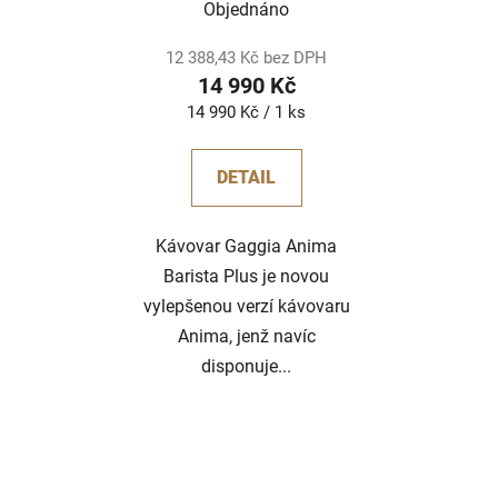
Objednáno
12 388,43 Kč bez DPH
14 990 Kč
Měrná
14 990 Kč / 1 ks
cena:
DETAIL
Kávovar Gaggia Anima
Barista Plus je novou
vylepšenou verzí kávovaru
Anima, jenž navíc
disponuje...