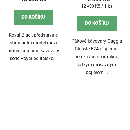
Měrná
12 499 Kč / 1 ks
cena:
DO KOŠÍKU
DO KOŠÍKU
Royal Black představuje
Pákové kávovary Gaggia
standardní model mezi
Classic E24 disponují
profesionálními kávovary
nerezovou schránkou,
série Royal od italské...
velkým mosazným
bojlerem,...