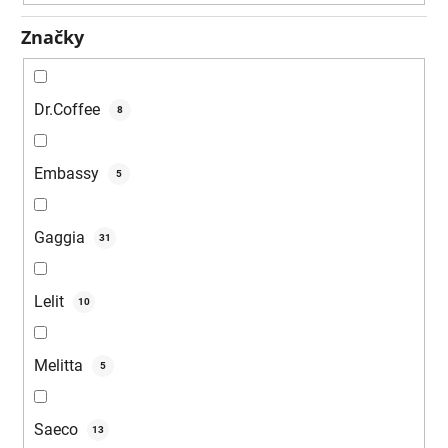
ů
Značky
Dr.Coffee
8
Embassy
5
Gaggia
31
Lelit
10
Melitta
5
Saeco
13