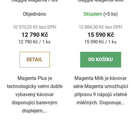
Objednáno
Skladem
(>5 ks)
10 570,25 Kč bez DPH
12 884,30 Kč bez DPH
12 790 Kč
15 590 Kč
Měrná
Měrná
12 790 Kč / 1 ks
15 590 Kč / 1 ks
cena:
cena:
DETAIL
DO KOŠÍKU
Magenta Plus je
Magenta Milk je kávovar
technologicky velmi dobře
série Magenta umožňující
vybavený kávovar
přípravu 9 nápojů včetně
disponující barevným
mléčných. Disponuje...
displejem,...