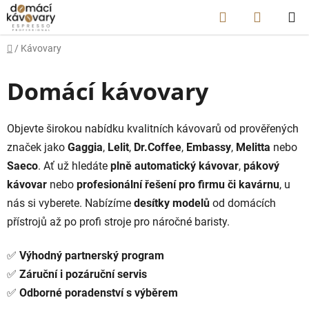
Přejít
Hledat
NÁKUP
na
obsah
KOŠÍK
Domů
/
Kávovary
Domácí kávovary
Objevte širokou nabídku kvalitních kávovarů od prověřených
značek jako
Gaggia
,
Lelit
,
Dr.Coffee
,
Embassy
,
Melitta
nebo
Saeco
. Ať už hledáte
plně automatický kávovar
,
pákový
kávovar
nebo
profesionální řešení pro firmu či kavárnu
, u
nás si vyberete. Nabízíme
desítky modelů
od domácích
přístrojů až po profi stroje pro náročné baristy.
✅
Výhodný partnerský program
✅
Záruční i pozáruční servis
✅
Odborné poradenství s výběrem