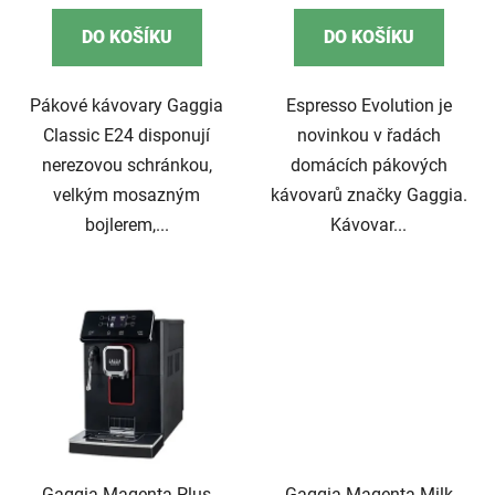
DO KOŠÍKU
DO KOŠÍKU
Pákové kávovary Gaggia
Espresso Evolution je
Classic E24 disponují
novinkou v řadách
nerezovou schránkou,
domácích pákových
velkým mosazným
kávovarů značky Gaggia.
bojlerem,...
Kávovar...
Gaggia Magenta Plus
Gaggia Magenta Milk