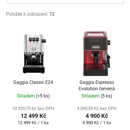
Položek k zobrazení:
72
V
ý
p
i
s
p
r
o
Gaggia Classic E24
Gaggia Espresso
Evolution červená
d
Skladem
(>5 ks)
Skladem
(5 ks)
u
k
10 329,75 Kč bez DPH
4 049,59 Kč bez DPH
t
12 499 Kč
4 900 Kč
ů
Měrná
Měrná
12 499 Kč / 1 ks
4 900 Kč / 1 ks
cena:
cena: