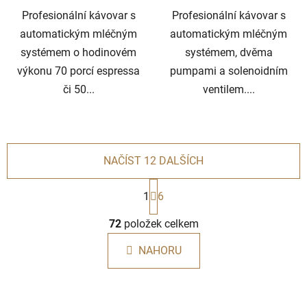
Profesionální kávovar s
Profesionální kávovar s
automatickým mléčným
automatickým mléčným
systémem o hodinovém
systémem, dvěma
výkonu 70 porcí espressa
pumpami a solenoidním
či 50...
ventilem....
NAČÍST 12 DALŠÍCH
S
t
1
6
r
O
á
72
položek celkem
v
n
l
k
NAHORU
á
o
d
v
a
á
c
n