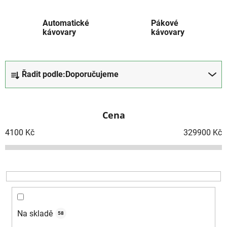
Automatické
Pákové
kávovary
kávovary
Ř
Řadit podle:
Doporučujeme
a
z
e
Cena
n
í
4100
Kč
329900
Kč
p
r
o
d
u
k
Na skladě
58
t