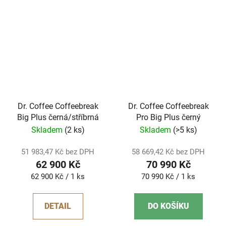
Dr. Coffee Coffeebreak
Dr. Coffee Coffeebreak
Big Plus černá/stříbrná
Pro Big Plus černý
Skladem
(2 ks)
Skladem
(>5 ks)
51 983,47 Kč bez DPH
58 669,42 Kč bez DPH
62 900 Kč
70 990 Kč
Měrná
Měrná
62 900 Kč / 1 ks
70 990 Kč / 1 ks
cena:
cena:
DETAIL
DO KOŠÍKU