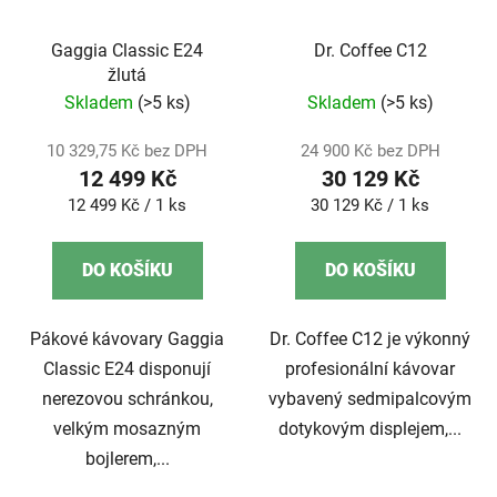
Gaggia Classic E24
Dr. Coffee C12
žlutá
Skladem
(>5 ks)
Skladem
(>5 ks)
10 329,75 Kč bez DPH
24 900 Kč bez DPH
12 499 Kč
30 129 Kč
Měrná
Měrná
12 499 Kč / 1 ks
30 129 Kč / 1 ks
cena:
cena:
DO KOŠÍKU
DO KOŠÍKU
Pákové kávovary Gaggia
Dr. Coffee C12 je výkonný
Classic E24 disponují
profesionální kávovar
nerezovou schránkou,
vybavený sedmipalcovým
velkým mosazným
dotykovým displejem,...
bojlerem,...