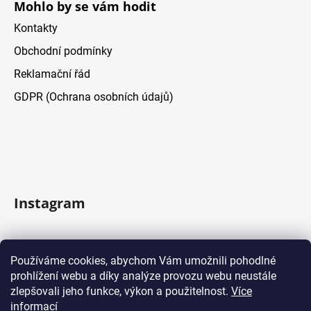
Mohlo by se vám hodit
Kontakty
Obchodní podmínky
Reklamační řád
GDPR (Ochrana osobních údajů)
Instagram
Sledovat na Instagramu
Používáme cookies, abychom Vám umožnili pohodlné
prohlížení webu a díky analýze provozu webu neustále
Facebook
zlepšovali jeho funkce, výkon a použitelnost.
Více
informací