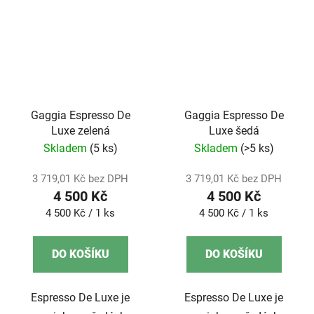
Gaggia Espresso De
Gaggia Espresso De
Luxe zelená
Luxe šedá
Skladem
(5 ks)
Skladem
(>5 ks)
3 719,01 Kč bez DPH
3 719,01 Kč bez DPH
4 500 Kč
4 500 Kč
Měrná
Měrná
4 500 Kč / 1 ks
4 500 Kč / 1 ks
cena:
cena:
DO KOŠÍKU
DO KOŠÍKU
Espresso De Luxe je
Espresso De Luxe je