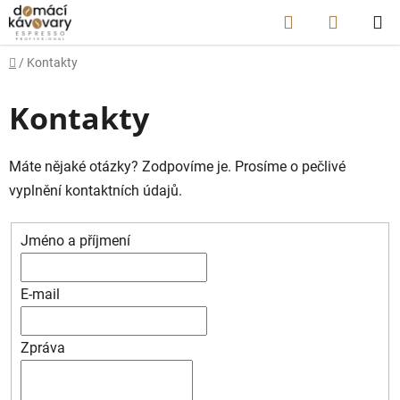
Přejít
Hledat
NÁKUP
na
obsah
KOŠÍK
Domů
/
Kontakty
Kontakty
Máte nějaké otázky? Zodpovíme je. Prosíme o pečlivé
vyplnění kontaktních údajů.
Jméno a příjmení
E-mail
Zpráva