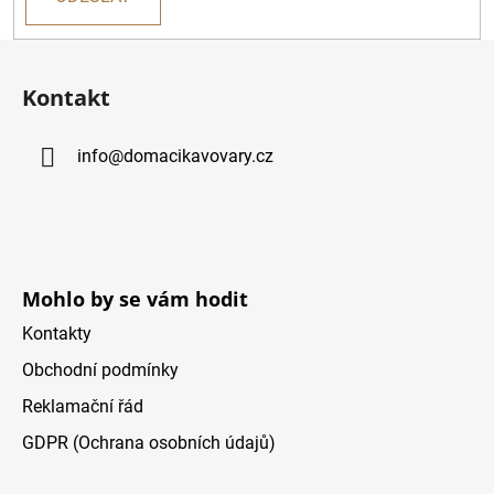
Z
á
Kontakt
p
a
info
@
domacikavovary.cz
t
í
Mohlo by se vám hodit
Kontakty
Obchodní podmínky
Reklamační řád
GDPR (Ochrana osobních údajů)