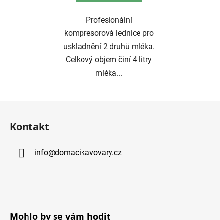
Profesionální
kompresorová lednice pro
uskladnění 2 druhů mléka.
Celkový objem činí 4 litry
mléka...
Z
á
Kontakt
p
a
info
@
domacikavovary.cz
t
í
Mohlo by se vám hodit