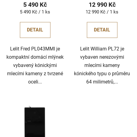
5 490 Kč
12 990 Kč
Měrná
Měrná
5 490 Kč / 1 ks
12 990 Kč / 1 ks
cena:
cena:
DETAIL
DETAIL
Lelit Fred PL043MMI je
Lelit William PL72 je
kompaktní domácí mlýnek
vybaven nerezovými
vybavený kónickými
mlecími kameny
mlecími kameny z tvrzené
kónického typu o průměru
oceli...
64 milimetrů,...