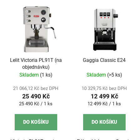
Lelit Victoria PL91T (na
Gaggia Classic E24
objednávku)
Skladem
(1 ks)
Skladem
(>5 ks)
21 066,12 Kč bez DPH
10 329,75 Kč bez DPH
25 490 Kč
12 499 Kč
Měrná
Měrná
25 490 Kč / 1 ks
12 499 Kč / 1 ks
cena:
cena:
DO KOŠÍKU
DO KOŠÍKU