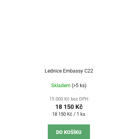
Lednice Embassy C22
Skladem
(>5 ks)
15 000 Kč bez DPH
18 150 Kč
Měrná
18 150 Kč / 1 ks
cena:
DO KOŠÍKU