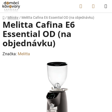
Přejít
Hledat
NÁKUP
na
obsah
KOŠÍK
Domů
/
Mlýnky
/
Melitta Cafina E6 Essential OD (na objednávku)
Melitta Cafina E6
Essential OD (na
objednávku)
Značka:
Melitta