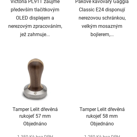
Victoria PL91T zaujme
Pákové kávovary Gaggia
především tlačítkovým
Classic E24 disponují
OLED displejem a
nerezovou schránkou,
nerezovým zpracováním,
velkým mosazným
jež zahrnuje...
bojlerem,...
Tamper Lelit dřevěná
Tamper Lelit dřevěná
rukojeť 57 mm
rukojeť 58 mm
Objednáno
Objednáno