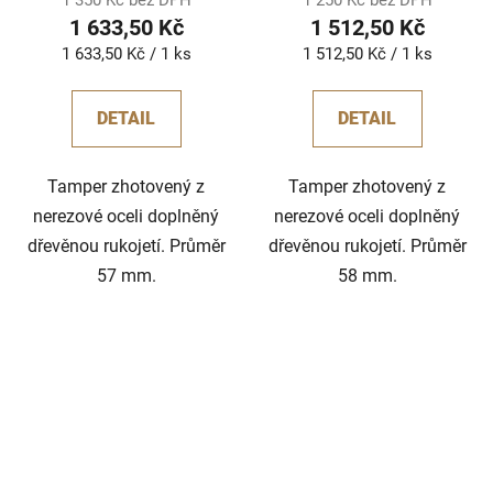
1 350 Kč bez DPH
1 250 Kč bez DPH
1 633,50 Kč
1 512,50 Kč
Měrná
Měrná
1 633,50 Kč / 1 ks
1 512,50 Kč / 1 ks
cena:
cena:
DETAIL
DETAIL
Tamper zhotovený z
Tamper zhotovený z
nerezové oceli doplněný
nerezové oceli doplněný
dřevěnou rukojetí. Průměr
dřevěnou rukojetí. Průměr
57 mm.
58 mm.