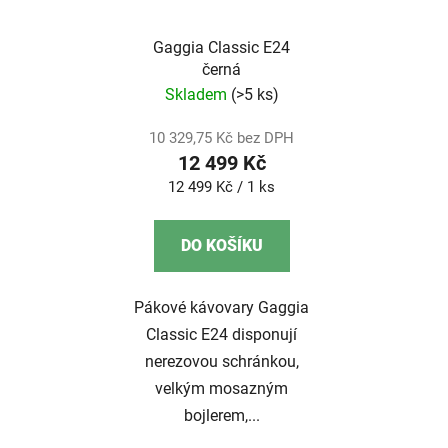
Gaggia Classic E24
černá
Skladem
(>5 ks)
10 329,75 Kč bez DPH
12 499 Kč
Měrná
12 499 Kč / 1 ks
cena:
DO KOŠÍKU
Pákové kávovary Gaggia
Classic E24 disponují
nerezovou schránkou,
velkým mosazným
bojlerem,...