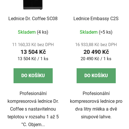
Lednice Dr. Coffee SC08
Lednice Embassy C2S
Skladem
(4 ks)
Skladem
(>5 ks)
11 160,33 Kč bez DPH
16 933,88 Kč bez DPH
13 504 Kč
20 490 Kč
Měrná
Měrná
13 504 Kč / 1 ks
20 490 Kč / 1 ks
cena:
cena:
DO KOŠÍKU
DO KOŠÍKU
Profesionální
Profesionální
kompresorová lednice Dr.
kompresorová lednice pro
Coffee s nastavitelnou
dva litry mléka a dvě
teplotou v rozsahu 1 až 5
sirupové lahve.
°C. Objem...