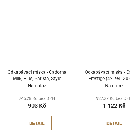
Odkapávací miska - Cadorna
Odkapávací miska - 
Milk, Plus, Barista, Style
Prestige (42194130
(996530072533)
Na dotaz
Na dotaz
746,28 Kč bez DPH
927,27 Kč bez D
903 Kč
1 122 Kč
DETAIL
DETAIL