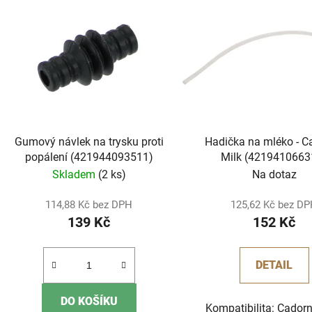
ý
p
i
s
p
r
o
d
Gumový návlek na trysku proti
Hadička na mléko - C
u
popálení (421944093511)
Milk (4219410663
k
(996530051237
Skladem
(2 ks)
Na dotaz
t
ů
114,88 Kč bez DPH
125,62 Kč bez D
139 Kč
152 Kč
DETAIL
DO KOŠÍKU
Kompatibilita: Cador