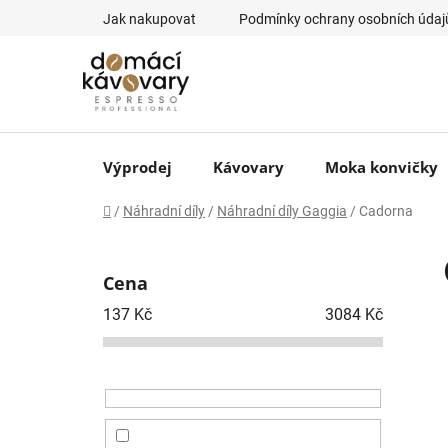
Přejít
Jak nakupovat
Podmínky ochrany osobních údaj
na
obsah
Výprodej
Kávovary
Moka konvičky
Domů
/
Náhradní díly
/
Náhradní díly Gaggia
/
Cadorna
P
o
Cena
s
t
137
Kč
3084
Kč
r
a
n
n