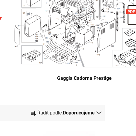
Gaggia Cadorna Prestige
Ř
Řadit podle:
Doporučujeme
a
z
e