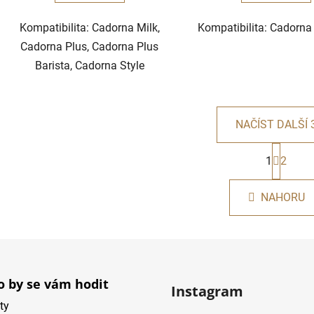
Kompatibilita: Cadorna Milk,
Kompatibilita: Cadorna
Cadorna Plus, Cadorna Plus
Barista, Cadorna Style
NAČÍST DALŠÍ 
S
t
1
2
O
r
v
á
l
NAHORU
n
á
k
d
o
v
a
á
c
n
í
í
 by se vám hodit
p
Instagram
r
ty