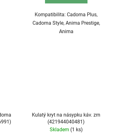
Kompatibilita: Cadorna Plus,
Cadorna Style, Anima Prestige,
Anima
dorna
Kulatý kryt na násypku káv. zrn
6991)
(421944040481)
Skladem
(1 ks)