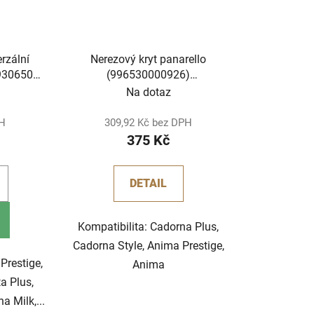
erzální
Nerezový kryt panarello
930650)
(996530000926)
)
(421941150001)
Na dotaz
PH
309,92 Kč bez DPH
375 Kč
DETAIL
Kompatibilita: Cadorna Plus,
Cadorna Style, Anima Prestige,
Prestige,
Anima
a Plus,
a Milk,...