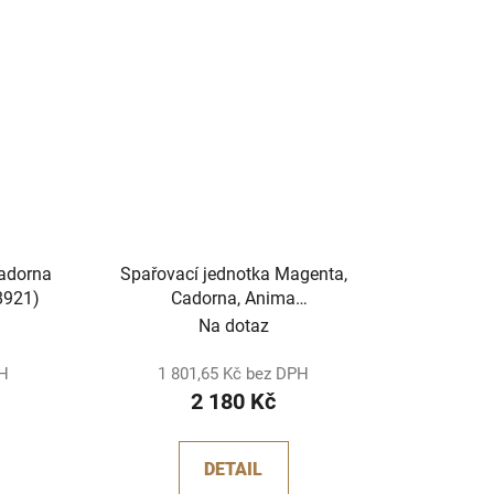
Cadorna
Spařovací jednotka Magenta,
8921)
Cadorna, Anima
(421944052401)
Na dotaz
(421945101651)
PH
1 801,65 Kč bez DPH
2 180 Kč
DETAIL