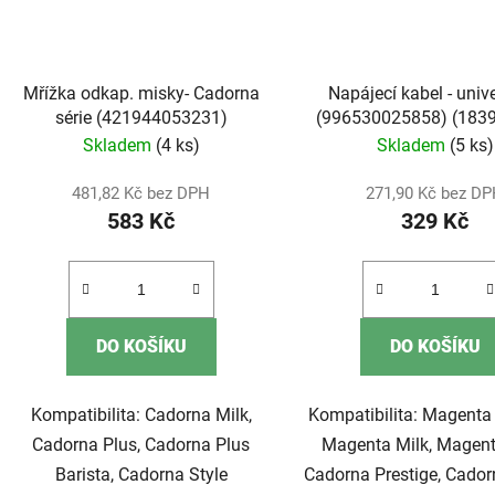
Mřížka odkap. misky- Cadorna
Napájecí kabel - univ
série (421944053231)
(996530025858) (183
(996530025808
Skladem
(4 ks)
Skladem
(5 ks)
481,82 Kč bez DPH
271,90 Kč bez D
583 Kč
329 Kč
DO KOŠÍKU
DO KOŠÍKU
Kompatibilita: Cadorna Milk,
Kompatibilita: Magenta 
Cadorna Plus, Cadorna Plus
Magenta Milk, Magent
Barista, Cadorna Style
Cadorna Prestige, Cadorn