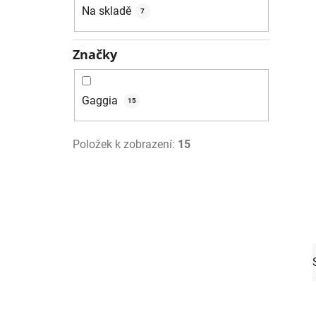
í
Na skladě
7
p
a
n
Značky
e
l
Gaggia
15
Položek k zobrazení:
15