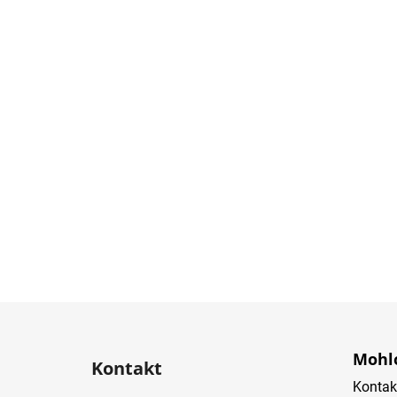
Z
á
Mohlo
Kontakt
p
Kontak