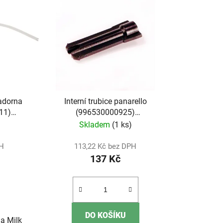
n
í
p
r
o
d
u
k
adorna
Interní trubice panarello
t
11)
(996530000925)
ů
)
(421944085601)
Skladem
(1 ks)
PH
113,22 Kč bez DPH
137 Kč
DO KOŠÍKU
na Milk