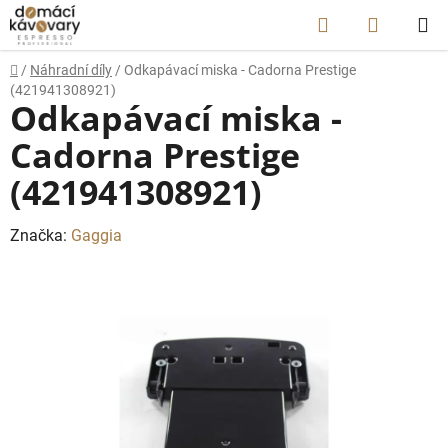
Přejít
Hledat
NÁKUP
na
obsah
KOŠÍK
Domů
/
Náhradní díly
/
Odkapávací miska - Cadorna Prestige
(421941308921)
Odkapávací miska -
Cadorna Prestige
(421941308921)
Značka:
Gaggia