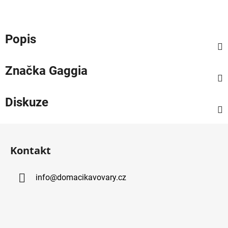
Popis
Značka
Gaggia
Diskuze
Z
á
Kontakt
p
a
info
@
domacikavovary.cz
t
í