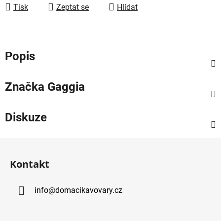
Tisk
Zeptat se
Hlídat
Popis
Značka
Gaggia
Diskuze
Z
á
Kontakt
p
a
info
@
domacikavovary.cz
t
í