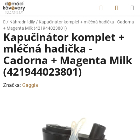
Přejít
Hledat
NÁKUP
na
obsah
KOŠÍK
Domů
/
Náhradní díly
/
Kapučinátor komplet + mléčná hadička - Cadorna
+ Magenta Milk (421944023801)
Kapučinátor komplet +
mléčná hadička -
Cadorna + Magenta Milk
(421944023801)
Značka:
Gaggia