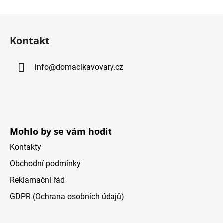
Z
á
Kontakt
p
a
info
@
domacikavovary.cz
t
í
Mohlo by se vám hodit
Kontakty
Obchodní podmínky
Reklamační řád
GDPR (Ochrana osobních údajů)