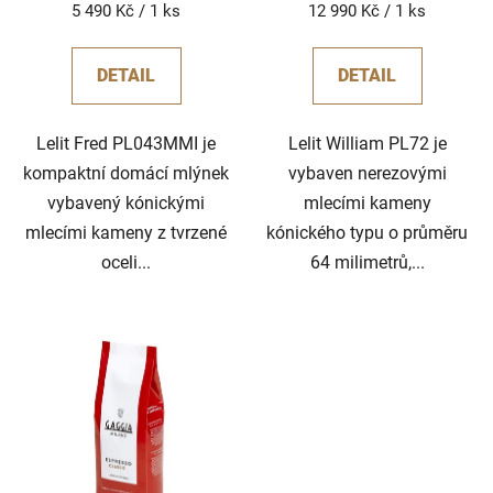
Měrná
Měrná
5 490 Kč / 1 ks
12 990 Kč / 1 ks
cena:
cena:
DETAIL
DETAIL
Lelit Fred PL043MMI je
Lelit William PL72 je
kompaktní domácí mlýnek
vybaven nerezovými
vybavený kónickými
mlecími kameny
mlecími kameny z tvrzené
kónického typu o průměru
oceli...
64 milimetrů,...