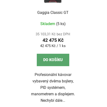
Gaggia Classic GT
Skladem
(5 ks)
35 103,31 Kč bez DPH
42 475 Kč
Měrná
42 475 Kč / 1 ks
cena:
DO KOŠÍKU
Profesionální kávovar
vybavený dvěma bojlery,
PID systémem,
manometrem a displejem.
Nechybí dále...