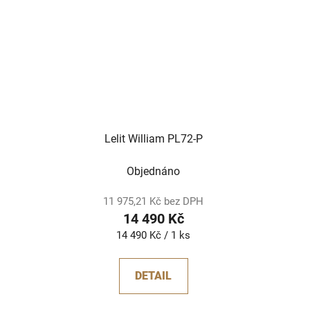
Lelit William PL72-P
Objednáno
11 975,21 Kč bez DPH
14 490 Kč
Měrná
14 490 Kč / 1 ks
cena:
DETAIL