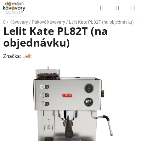
Přejít
Hledat
NÁKUP
na
obsah
KOŠÍK
Domů
/
Kávovary
/
Pákové kávovary
/
Lelit Kate PL82T (na objednávku)
Lelit Kate PL82T (na
objednávku)
Značka:
Lelit