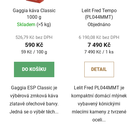
Gaggia káva Classic
Lelit Fred Tempo
1000 g
(PL044MMT)
Skladem
(>5 kg)
Objednáno
526,79 Kč bez DPH
6 190,08 Kč bez DPH
590 Kč
7 490 Kč
Měrná
Měrná
59 Kč / 100 g
7 490 Kč / 1 ks
cena:
cena:
DO KOŠÍKU
DETAIL
Gaggia ESP Classic je
Lelit Fred PL044MMT je
výběrová zrnková káva
kompaktní domácí mlýnek
zlatavě ořechové barvy.
vybavený kónickými
Jedná se o výběr těch...
mlecími kameny z tvrzené
oceli...