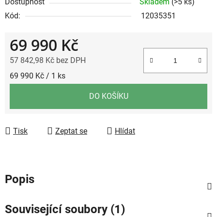
Dostupnost
Skladem
(>5 ks)
Kód:
12035351
69 990 Kč
57 842,98 Kč bez DPH
Měrná cena:
69 990 Kč / 1 ks
DO KOŠÍKU
Tisk
Zeptat se
Hlídat
Popis
Související soubory (1)