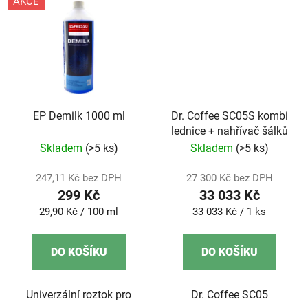
AKCE
EP Demilk 1000 ml
Dr. Coffee SC05S kombi
lednice + nahřívač šálků
Skladem
(>5 ks)
Skladem
(>5 ks)
247,11 Kč bez DPH
27 300 Kč bez DPH
299 Kč
33 033 Kč
Měrná
Měrná
29,90 Kč / 100 ml
33 033 Kč / 1 ks
cena:
cena:
DO KOŠÍKU
DO KOŠÍKU
Univerzální roztok pro
Dr. Coffee SC05