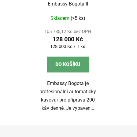
Embassy Bogota II
Skladem
(>5 ks)
105 785,12 Kč bez DPH
128 000 Kč
Měrná
128 000 Kč / 1 ks
cena:
DO KOŠÍKU
Embassy Bogota je
profesionální automatický
kávovar pro přípravu 200
káv denně. Je vybaven...
Z
á