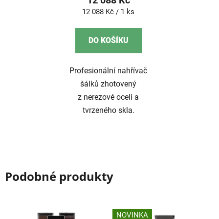
12 088 Kč
Měrná
12 088 Kč / 1 ks
cena:
DO KOŠÍKU
Profesionální nahřívač
šálků zhotovený
z nerezové oceli a
tvrzeného skla.
Podobné produkty
NOVINKA