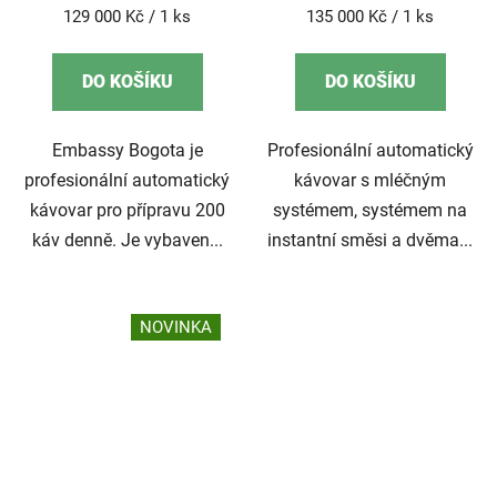
Měrná
Měrná
129 000 Kč / 1 ks
135 000 Kč / 1 ks
cena:
cena:
DO KOŠÍKU
DO KOŠÍKU
Embassy Bogota je
Profesionální automatický
profesionální automatický
kávovar s mléčným
kávovar pro přípravu 200
systémem, systémem na
káv denně. Je vybaven...
instantní směsi a dvěma...
NOVINKA