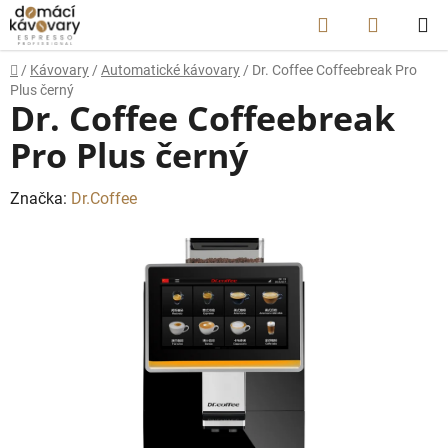
Přejít
Hledat
NÁKUP
na
obsah
KOŠÍK
Domů
/
Kávovary
/
Automatické kávovary
/
Dr. Coffee Coffeebreak Pro
Plus černý
Dr. Coffee Coffeebreak
Pro Plus černý
Značka:
Dr.Coffee