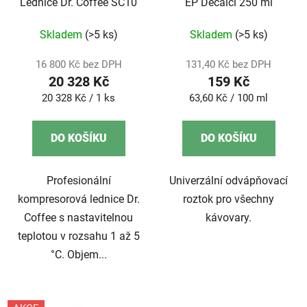
Lednice Dr. Coffee SC10
EP Decalci 250 ml
Skladem
(>5 ks)
Skladem
(>5 ks)
16 800 Kč bez DPH
131,40 Kč bez DPH
20 328 Kč
159 Kč
Měrná
Měrná
20 328 Kč / 1 ks
63,60 Kč / 100 ml
cena:
cena:
DO KOŠÍKU
DO KOŠÍKU
Profesionální
Univerzální odvápňovací
kompresorová lednice Dr.
roztok pro všechny
Coffee s nastavitelnou
kávovary.
teplotou v rozsahu 1 až 5
°C. Objem...