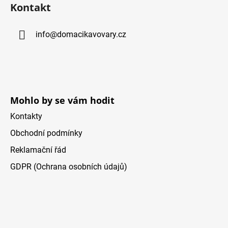
Kontakt
p
a
info
@
domacikavovary.cz
t
í
Mohlo by se vám hodit
Kontakty
Obchodní podmínky
Reklamační řád
GDPR (Ochrana osobních údajů)