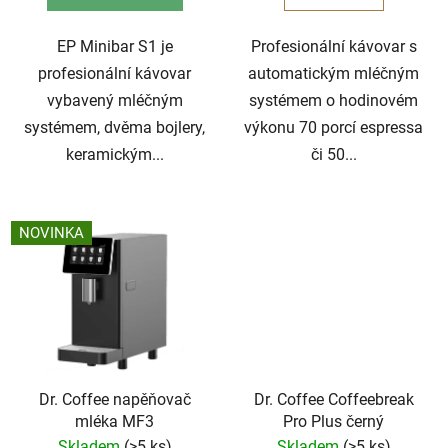
EP Minibar S1 je
Profesionální kávovar s
profesionální kávovar
automatickým mléčným
vybavený mléčným
systémem o hodinovém
systémem, dvěma bojlery,
výkonu 70 porcí espressa
keramickým...
či 50...
NOVINKA
Dr. Coffee napěňovač
Dr. Coffee Coffeebreak
mléka MF3
Pro Plus černý
Skladem
(>5 ks)
Skladem
(>5 ks)