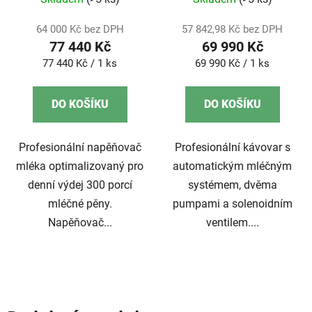
64 000 Kč bez DPH
57 842,98 Kč bez DPH
77 440 Kč
69 990 Kč
Měrná
Měrná
77 440 Kč / 1 ks
69 990 Kč / 1 ks
cena:
cena:
DO KOŠÍKU
DO KOŠÍKU
Profesionální napěňovač
Profesionální kávovar s
mléka optimalizovaný pro
automatickým mléčným
denní výdej 300 porcí
systémem, dvěma
mléčné pěny.
pumpami a solenoidním
Napěňovač...
ventilem....