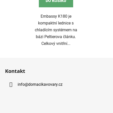
DO KOŠÍKU
Embassy K180 je
kompaktní lednice s
chladícím systémem na
bázi Peltierova článku.
Celkový vnitřní...
Z
á
Kontakt
p
a
info
@
domacikavovary.cz
t
í