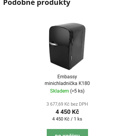
Podobné produkty
Embassy
minichladnička K180
Skladem
(>5 ks)
3 677,69 Kč bez DPH
4 450 Kč
Měrná
4 450 Kč / 1 ks
cena: