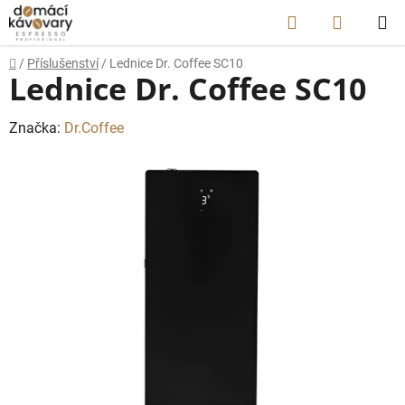
Přejít
Hledat
NÁKUP
na
obsah
KOŠÍK
Domů
/
Příslušenství
/
Lednice Dr. Coffee SC10
Lednice Dr. Coffee SC10
Značka:
Dr.Coffee