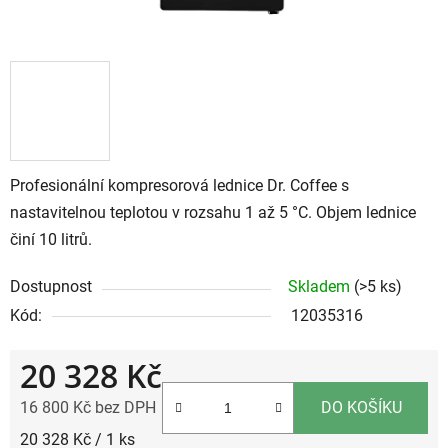
Profesionální kompresorová lednice Dr. Coffee s
nastavitelnou teplotou v rozsahu 1 až 5 °C. Objem lednice
činí 10 litrů.
Dostupnost
Skladem
(>5 ks)
Kód:
12035316
20 328 Kč
16 800 Kč bez DPH
DO KOŠÍKU
Měrná cena:
20 328 Kč / 1 ks