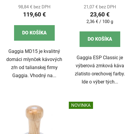
98,84 € bez DPH
21,07 € bez DPH
119,60 €
23,60 €
Jednotková
2,36 € / 100 g
cena:
DO KOŠÍKA
DO KOŠÍKA
Gaggia MD15 je kvalitný
Gaggia ESP Classic je
domáci mlynček kávových
výberová zrnková káva
zŕn od talianskej firmy
zlatisto orechovej farby.
Gaggia. Vhodný na...
Ide o výber tých...
NOVINKA