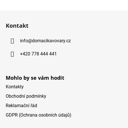
Z
á
Kontakt
p
ä
info
@
domacikavovary.cz
t
i
+420 778 444 441
e
Mohlo by se vám hodit
Kontakty
Obchodní podmínky
Reklamační řád
GDPR (Ochrana osobních údajů)