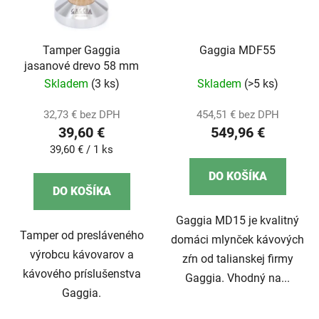
Tamper Gaggia
Gaggia MDF55
jasanové drevo 58 mm
Skladem
(3 ks)
Skladem
(>5 ks)
32,73 € bez DPH
454,51 € bez DPH
39,60 €
549,96 €
Jednotková
39,60 € / 1 ks
cena:
DO KOŠÍKA
DO KOŠÍKA
Gaggia MD15 je kvalitný
Tamper od presláveného
domáci mlynček kávových
výrobcu kávovarov a
zŕn od talianskej firmy
kávového príslušenstva
Gaggia. Vhodný na...
Gaggia.