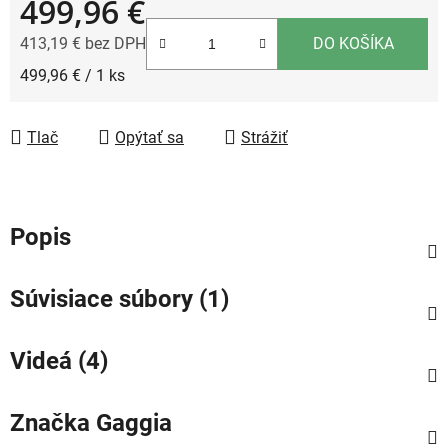
499,96 €
413,19 € bez DPH
DO KOŠÍKA
Jednotková cena:
499,96 € / 1 ks
Tlač
Opýtať sa
Strážiť
Popis
Súvisiace súbory (1)
Videá (4)
Značka
Gaggia