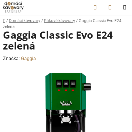
Prejsť
Hľadať
NÁKUP
na
obsah
KOŠÍK
Domov
/
Domácí kávovary
/
Pákové kávovary
/
Gaggia Classic Evo E24
zelená
Gaggia Classic Evo E24
zelená
Značka:
Gaggia