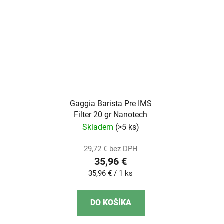
Gaggia Barista Pre IMS
Filter 20 gr Nanotech
Skladem
(>5 ks)
29,72 € bez DPH
35,96 €
Jednotková
35,96 € / 1 ks
cena:
DO KOŠÍKA