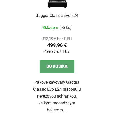
Gaggia Classic Evo E24
Skladem
(>5 ks)
413,19 € bez DPH
499,96 €
Jednotková
499,96 € / 1 ks
cena:
DO KOŠÍKA
Pákové kávovary Gaggia
Classic Evo E24 disponujú
nerezovou schránkou,
veľkým mosadzným
bojlerom,...