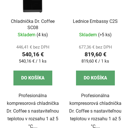
Chladnička Dr. Coffee
Lednice Embassy C2S
SC08
Skladem
(4 ks)
Skladem
(>5 ks)
446,41 € bez DPH
677,36 € bez DPH
540,16 €
819,60 €
Jednotková
Jednotková
540,16 € / 1 ks
819,60 € / 1 ks
cena:
cena:
DO KOŠÍKA
DO KOŠÍKA
Profesionálna
Profesionálna
kompresorová chladnička
kompresorová chladnička
Dr. Coffee s nastaviteľnou
Dr. Coffee s nastaviteľnou
teplotou v rozsahu 1 až 5
teplotou v rozsahu 1 až 5
°C....
°C....