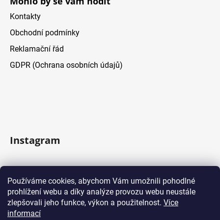
Mohlo by se vám hodit
Kontakty
Obchodní podmínky
Reklamační řád
GDPR (Ochrana osobních údajů)
Instagram
Sledovať na Instagrame
Používáme cookies, abychom Vám umožnili pohodlné
prohlížení webu a díky analýze provozu webu neustále
Facebook
zlepšovali jeho funkce, výkon a použitelnost.
Více
informací