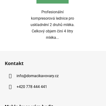
Profesionální
kompresorová lednice pro
uskladnění 2 druhů mléka.
Celkový objem činí 4 litry
mléka...
Z
á
Kontakt
p
ä
info
@
domacikavovary.cz
t
i
+420 778 444 441
e