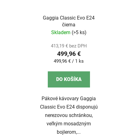
Gaggia Classic Evo E24
čierna
Skladem
(>5 ks)
413,19 € bez DPH
499,96 €
Jednotková
499,96 € / 1 ks
cena:
DO KOŠÍKA
Pákové kávovary Gaggia
Classic Evo E24 disponujú
nerezovou schránkou,
veľkým mosadzným
bojlerom,...