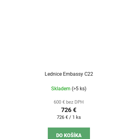
Lednice Embassy C22
Skladem
(>5 ks)
600 € bez DPH
726 €
Jednotková
726 € / 1 ks
cena:
DO KOŠÍKA