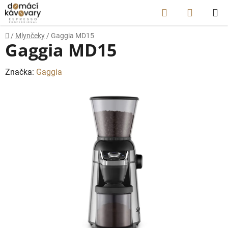
Prejsť
Hľadať
NÁKUP
na
obsah
KOŠÍK
Domov
/
Mlynčeky
/
Gaggia MD15
Gaggia MD15
Značka:
Gaggia