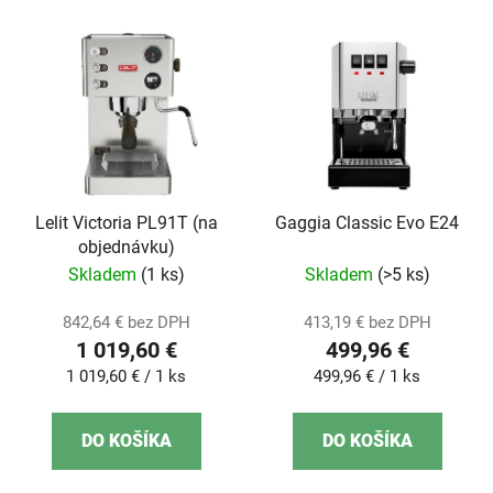
Lelit Victoria PL91T (na
Gaggia Classic Evo E24
objednávku)
Skladem
(1 ks)
Skladem
(>5 ks)
842,64 € bez DPH
413,19 € bez DPH
1 019,60 €
499,96 €
Jednotková
Jednotková
1 019,60 € / 1 ks
499,96 € / 1 ks
cena:
cena:
DO KOŠÍKA
DO KOŠÍKA