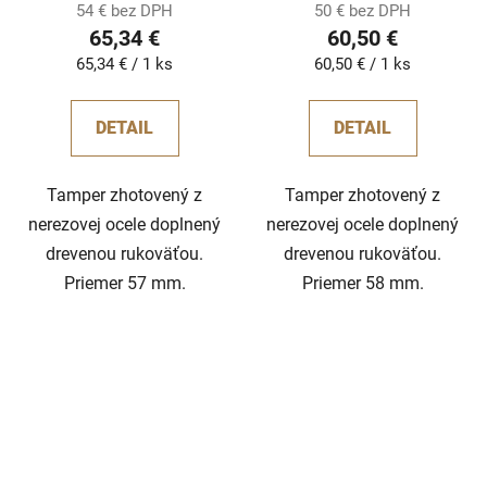
54 € bez DPH
50 € bez DPH
65,34 €
60,50 €
Jednotková
Jednotková
65,34 € / 1 ks
60,50 € / 1 ks
cena:
cena:
DETAIL
DETAIL
Tamper zhotovený z
Tamper zhotovený z
nerezovej ocele doplnený
nerezovej ocele doplnený
drevenou rukoväťou.
drevenou rukoväťou.
Priemer 57 mm.
Priemer 58 mm.