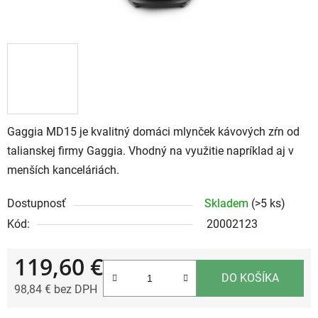
Gaggia MD15 je kvalitný domáci mlynček kávových zŕn od
talianskej firmy Gaggia. Vhodný na využitie napríklad aj v
menších kanceláriách.
Dostupnosť
Skladem
(>5 ks)
Kód:
20002123
119,60 €
DO KOŠÍKA
98,84 € bez DPH
Jednotková cena: