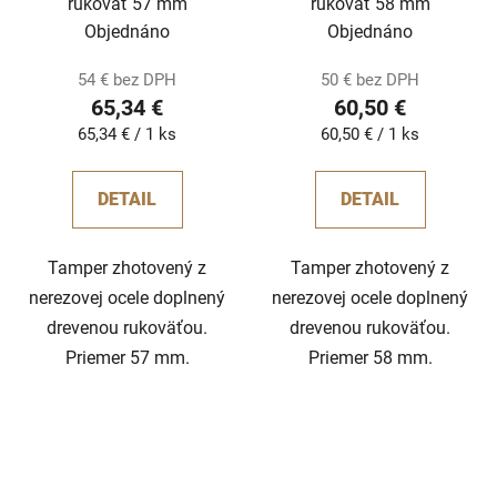
rukoväť 57 mm
rukoväť 58 mm
Objednáno
Objednáno
54 € bez DPH
50 € bez DPH
65,34 €
60,50 €
Jednotková
Jednotková
65,34 € / 1 ks
60,50 € / 1 ks
cena:
cena:
DETAIL
DETAIL
Tamper zhotovený z
Tamper zhotovený z
nerezovej ocele doplnený
nerezovej ocele doplnený
drevenou rukoväťou.
drevenou rukoväťou.
Priemer 57 mm.
Priemer 58 mm.