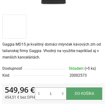
Gaggia MD15 je kvalitný domáci mlynček kávových zŕn od
talianskej firmy Gaggia. Vhodný na využitie napríklad aj v
menších kanceláriách.
Dostupnosť
Skladem
(>5 ks)
Kód:
20002573
549,96 €
DO KOŠÍKA
454,51 € bez DPH
Jednotková cena: