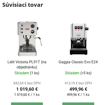
Súvisiaci tovar
Lelit Victoria PL91T (na
Gaggia Classic Evo E24
objednávku)
Skladem
(1 ks)
Skladem
(>5 ks)
842,64 € bez DPH
413,19 € bez DPH
1 019,60 €
499,96 €
Jednotková
Jednotková
1 019,60 € / 1 ks
499,96 € / 1 ks
cena:
cena: