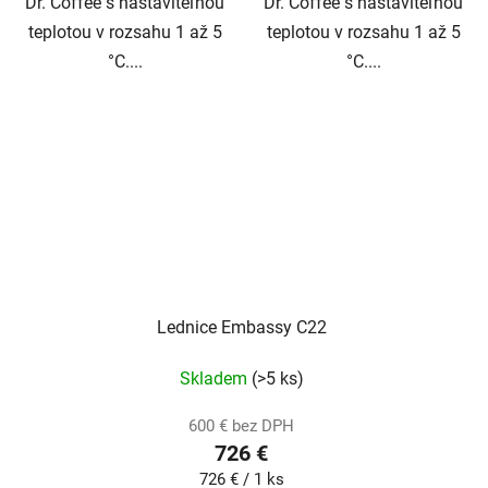
Dr. Coffee s nastaviteľnou
Dr. Coffee s nastaviteľnou
teplotou v rozsahu 1 až 5
teplotou v rozsahu 1 až 5
°C....
°C....
Lednice Embassy C22
Skladem
(>5 ks)
600 € bez DPH
726 €
Jednotková
726 € / 1 ks