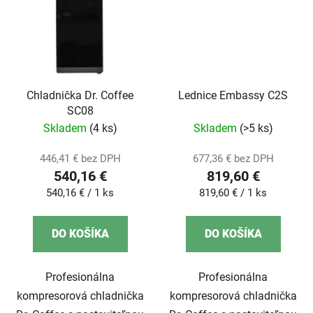
Chladnička Dr. Coffee
Lednice Embassy C2S
SC08
Skladem
(4 ks)
Skladem
(>5 ks)
446,41 € bez DPH
677,36 € bez DPH
540,16 €
819,60 €
Jednotková
Jednotková
540,16 € / 1 ks
819,60 € / 1 ks
cena:
cena:
DO KOŠÍKA
DO KOŠÍKA
Profesionálna
Profesionálna
kompresorová chladnička
kompresorová chladnička