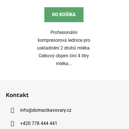
cena:
DO KOŠÍKA
Profesionální
kompresorová lednice pro
uskladnění 2 druhů mléka.
Celkový objem činí 4 litry
mléka...
Z
á
Kontakt
p
ä
info
@
domacikavovary.cz
t
i
+420 778 444 441
e