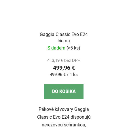
Gaggia Classic Evo E24
čierna
Skladem
(>5 ks)
413,19 € bez DPH
499,96 €
Jednotková
499,96 € / 1 ks
cena:
DO KOŠÍKA
Pákové kávovary Gaggia
Classic Evo E24 disponujú
nerezovou schránkou,