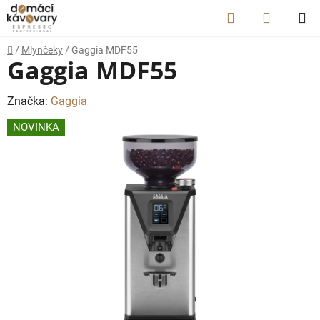
Prejsť
Hľadať
NÁKUP
na
obsah
KOŠÍK
Domov
/
Mlynčeky
/
Gaggia MDF55
Gaggia MDF55
Značka:
Gaggia
NOVINKA