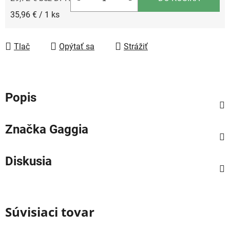
Jednotková cena:
35,96 € / 1 ks
Tlač
Opýtať sa
Strážiť
Popis
Značka
Gaggia
Diskusia
Súvisiaci tovar