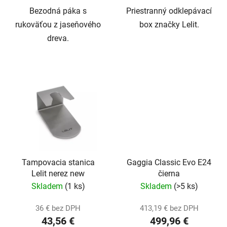
Bezodná páka s
Priestranný odklepávací
rukoväťou z jaseňového
box značky Lelit.
dreva.
Tampovacia stanica
Gaggia Classic Evo E24
Lelit nerez new
čierna
Skladem
(1 ks)
Skladem
(>5 ks)
36 € bez DPH
413,19 € bez DPH
43,56 €
499,96 €