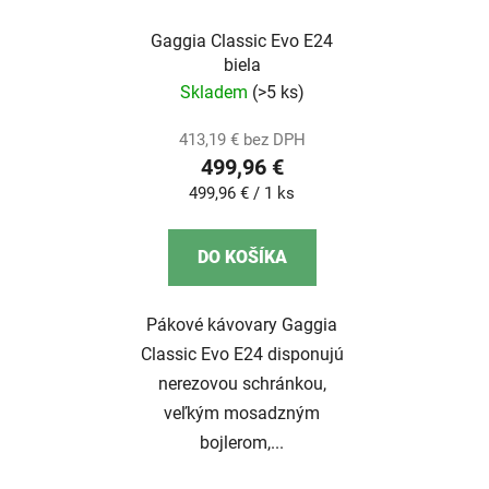
Gaggia Classic Evo E24
biela
Skladem
(>5 ks)
413,19 € bez DPH
499,96 €
Jednotková
499,96 € / 1 ks
cena:
DO KOŠÍKA
Pákové kávovary Gaggia
Classic Evo E24 disponujú
nerezovou schránkou,
veľkým mosadzným
bojlerom,...