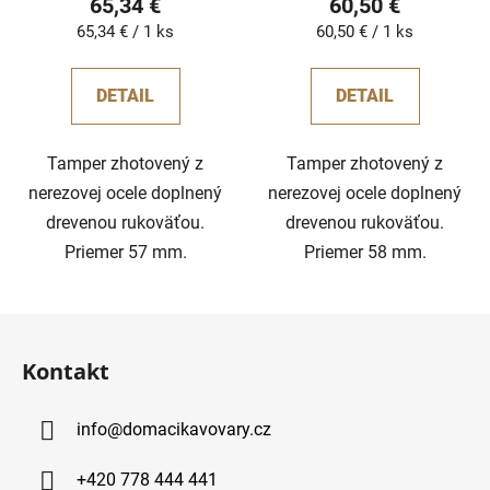
65,34 €
60,50 €
Jednotková
Jednotková
65,34 € / 1 ks
60,50 € / 1 ks
cena:
cena:
DETAIL
DETAIL
Tamper zhotovený z
Tamper zhotovený z
nerezovej ocele doplnený
nerezovej ocele doplnený
drevenou rukoväťou.
drevenou rukoväťou.
Priemer 57 mm.
Priemer 58 mm.
Z
á
Kontakt
p
ä
info
@
domacikavovary.cz
t
i
+420 778 444 441