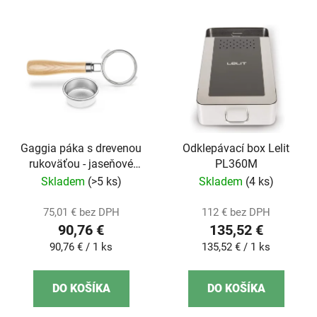
Gaggia páka s drevenou
Odklepávací box Lelit
rukoväťou - jaseňové
PL360M
drevo
Skladem
(>5 ks)
Skladem
(4 ks)
75,01 € bez DPH
112 € bez DPH
90,76 €
135,52 €
Jednotková
Jednotková
90,76 € / 1 ks
135,52 € / 1 ks
cena:
cena:
DO KOŠÍKA
DO KOŠÍKA