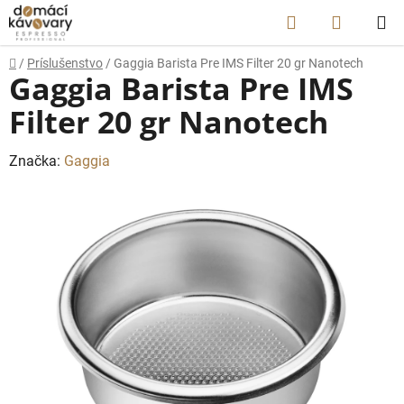
Prejsť
Hľadať
NÁKUP
na
obsah
KOŠÍK
Domov
/
Príslušenstvo
/
Gaggia Barista Pre IMS Filter 20 gr Nanotech
Gaggia Barista Pre IMS
Filter 20 gr Nanotech
Značka:
Gaggia