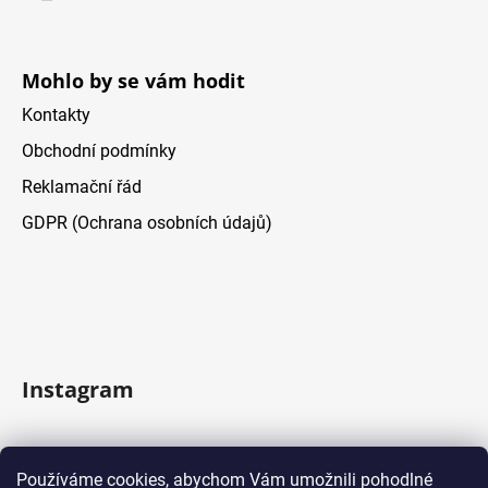
e
Mohlo by se vám hodit
Kontakty
Obchodní podmínky
Reklamační řád
GDPR (Ochrana osobních údajů)
Instagram
Sledovať na Instagrame
Používáme cookies, abychom Vám umožnili pohodlné