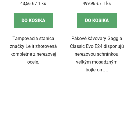
Jednotková
Jednotková
43,56 € / 1 ks
499,96 € / 1 ks
cena:
cena:
DO KOŠÍKA
DO KOŠÍKA
Tampovacia stanica
Pákové kávovary Gaggia
značky Lelit zhotovená
Classic Evo E24 disponujú
kompletne z nerezovej
nerezovou schránkou,
ocele.
veľkým mosadzným
bojlerom,...