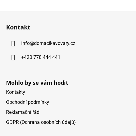
Z
á
Kontakt
p
ä
info
@
domacikavovary.cz
t
i
+420 778 444 441
e
Mohlo by se vám hodit
Kontakty
Obchodní podmínky
Reklamační řád
GDPR (Ochrana osobních údajů)