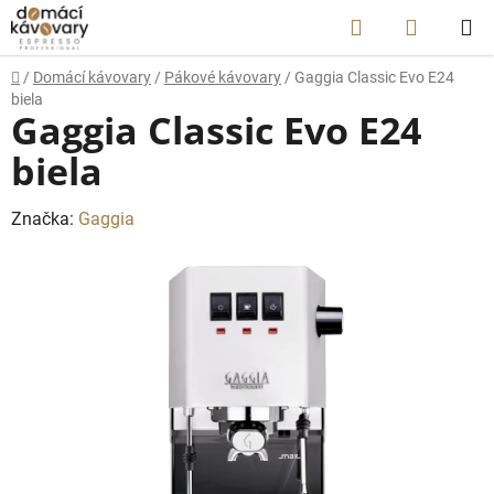
Prejsť
Hľadať
NÁKUP
na
obsah
KOŠÍK
Domov
/
Domácí kávovary
/
Pákové kávovary
/
Gaggia Classic Evo E24
biela
Gaggia Classic Evo E24
biela
Značka:
Gaggia