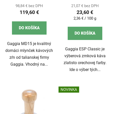
98,84 € bez DPH
21,07 € bez DPH
119,60 €
23,60 €
Jednotková
2,36 € / 100 g
cena:
DO KOŠÍKA
DO KOŠÍKA
Gaggia MD15 je kvalitný
Gaggia ESP Classic je
domáci mlynček kávových
výberová zrnková káva
zŕn od talianskej firmy
zlatisto orechovej farby.
Gaggia. Vhodný na...
Ide o výber tých...
NOVINKA