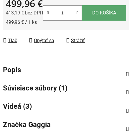
499,96 €
413,19 € bez DPH
DO KOŠÍKA
Jednotková cena:
499,96 € / 1 ks
Tlač
Opýtať sa
Strážiť
Popis
Súvisiace súbory (1)
Videá (3)
Značka
Gaggia