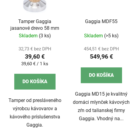
Tamper Gaggia
Gaggia MDF55
jasanové drevo 58 mm
Skladem
(3 ks)
Skladem
(>5 ks)
32,73 € bez DPH
454,51 € bez DPH
39,60 €
549,96 €
Jednotková
39,60 € / 1 ks
cena:
DO KOŠÍKA
DO KOŠÍKA
Gaggia MD15 je kvalitný
Tamper od presláveného
domáci mlynček kávových
výrobcu kávovarov a
zŕn od talianskej firmy
kávového príslušenstva
Gaggia. Vhodný na...
Gaggia.