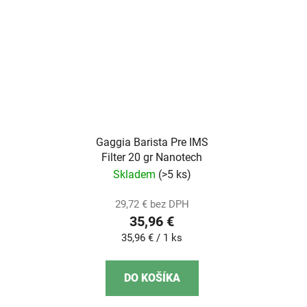
Gaggia Barista Pre IMS
Filter 20 gr Nanotech
Skladem
(>5 ks)
29,72 € bez DPH
35,96 €
Jednotková
35,96 € / 1 ks
cena:
DO KOŠÍKA