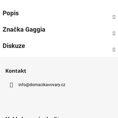
Popis
Značka
Gaggia
Diskuze
Z
á
Kontakt
p
a
info
@
domacikavovary.cz
t
í