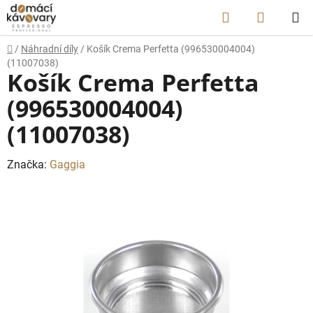
Přejít
Hledat
NÁKUP
na
obsah
KOŠÍK
Domů
/
Náhradní díly
/
Košík Crema Perfetta (996530004004)
(11007038)
Košík Crema Perfetta
(996530004004)
(11007038)
Značka:
Gaggia