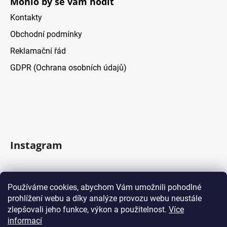
Mohlo by se vám hodit
Kontakty
Obchodní podmínky
Reklamační řád
GDPR (Ochrana osobních údajů)
Instagram
Sledovat na Instagramu
Používáme cookies, abychom Vám umožnili pohodlné
prohlížení webu a díky analýze provozu webu neustále
Facebook
zlepšovali jeho funkce, výkon a použitelnost.
Více
informací