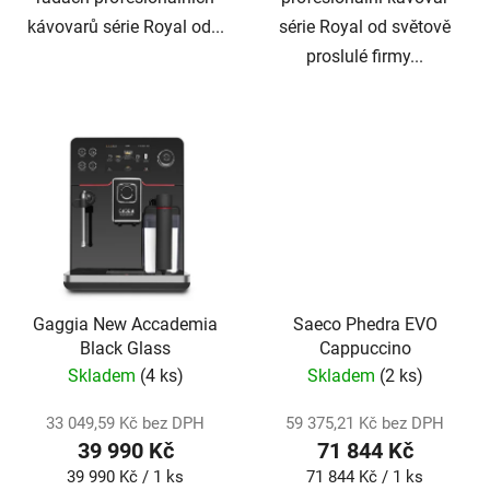
kávovarů série Royal od...
série Royal od světově
proslulé firmy...
Gaggia New Accademia
Saeco Phedra EVO
Black Glass
Cappuccino
Skladem
(4 ks)
Skladem
(2 ks)
33 049,59 Kč bez DPH
59 375,21 Kč bez DPH
39 990 Kč
71 844 Kč
Měrná
Měrná
39 990 Kč / 1 ks
71 844 Kč / 1 ks