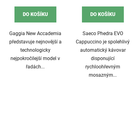
cena:
cena:
DO KOŠÍKU
DO KOŠÍKU
Gaggia New Accademia
Saeco Phedra EVO
představuje nejnovější a
Cappuccino je spolehlivý
technologicky
automatický kávovar
nejpokročilejší model v
disponující
řadách...
rychloohřevným
mosazným...