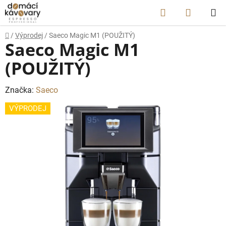
Přejít
Hledat
NÁKUP
na
obsah
KOŠÍK
Domů
/
Výprodej
/
Saeco Magic M1 (POUŽITÝ)
Saeco Magic M1
(POUŽITÝ)
Značka:
Saeco
VÝPRODEJ