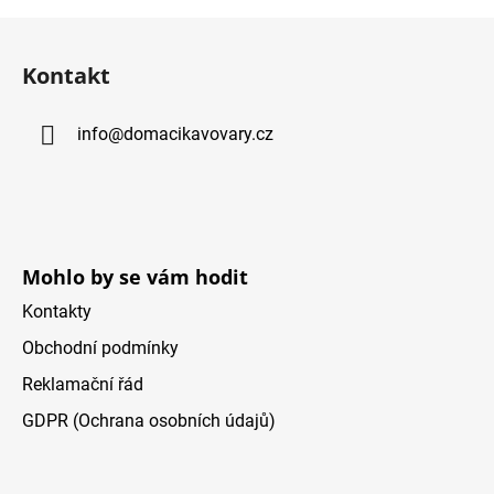
Z
á
Kontakt
p
a
info
@
domacikavovary.cz
t
í
Mohlo by se vám hodit
Kontakty
Obchodní podmínky
Reklamační řád
GDPR (Ochrana osobních údajů)