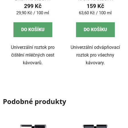
299 Kč
159 Kč
Měrná
Měrná
29,90 Kč / 100 ml
63,60 Kč / 100 ml
cena:
cena:
DO KOŠÍKU
DO KOŠÍKU
Univerzální roztok pro
Univerzální odvápňovací
čištění mléčných cest
roztok pro všechny
kávovarů.
kávovary.
Podobné produkty