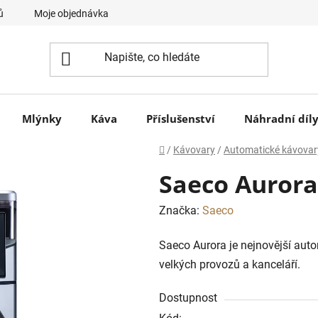
ů
Moje objednávka
Mlýnky
Káva
Příslušenství
Náhradní díl
Domů
/
Kávovary
/
Automatické kávovar
Saeco Auror
Značka:
Saeco
Saeco Aurora je nejnovější aut
velkých provozů a kanceláří.
Dostupnost