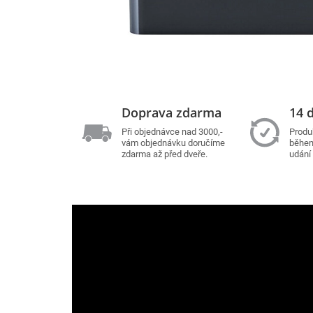
Doprava zdarma
14 d
Při objednávce nad 3000,-
Produ
vám objednávku doručíme
během
zdarma až před dveře.
udání