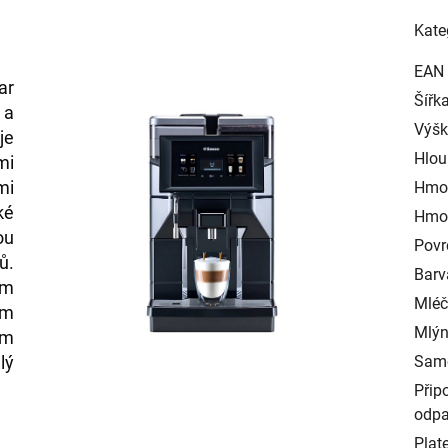
Kate
EAN
ar
Šířk
 a
Výš
je
Hlo
mi
mi
Hmot
ké
Hmot
ou
Povr
ů.
Barv
ým
Mléč
um
Mlýn
ým
lý
Samo
.
Přip
odp
Plat