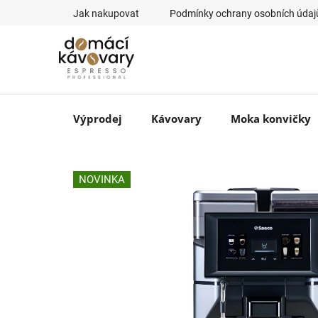
Přejít
Jak nakupovat
Podmínky ochrany osobních údaj
na
obsah
Výprodej
Kávovary
Moka konvičky
NOVINKA