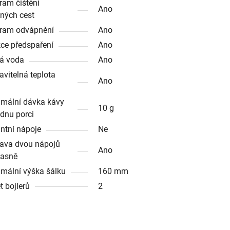
ram čištění
Ano
ných cest
ram odvápnění
Ano
ce předspaření
Ano
á voda
Ano
avitelná teplota
Ano
mální dávka kávy
10 g
ednu porci
antní nápoje
Ne
rava dvou nápojů
Ano
asně
mální výška šálku
160 mm
t bojlerů
2