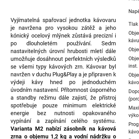
Napě
Vyjímatelná spařovací jednotka kávovaru
Tlak
je navržena pro vysokou zátěž a jeho
Obje
kónický ocelový mlýnek zůstává precizní i
kávu
po dlouholetém používání. Sedm
Obje
nastavitelných úrovní hrubosti mletí dále
umožňuje dosáhnout perfektních výsledků
Obje
inst
se všemi typy kávových zrn. Kávovar byl
navržen v duchu Plug&Play a je připraven k
Obje
výdeji kávy hned po jednoduchém
kávo
úvodním nastavení. Přítomnost úsporného
Dopo
a standby režimu dále zajistí, že přístroj
(por
spotřebuje pouze minimum elektrické
Maxi
energie bez nutnosti opakovaného
výko
vypínání a zapínání celého systému.
Prog
Varianta M2 nabízí zásobník na kávová
kávo
zrna o objemu 1,2 kg a vodní nádržku o