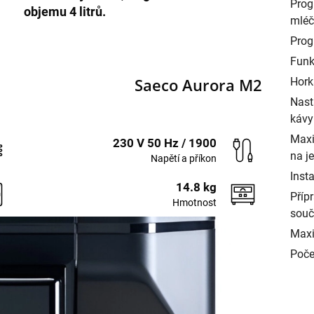
Prog
objemu 4 litrů.
mléč
Prog
Funk
Saeco Aurora M2
Hork
Nast
kávy
Maxi
230 V 50 Hz / 1900
na j
Napětí a příkon
Inst
14.8 kg
Příp
Hmotnost
souč
Maxi
Poče