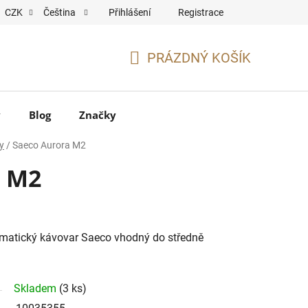
Přihlášení
Registrace
CZK
Čeština
PRÁZDNÝ KOŠÍK
NÁKUPNÍ
KOŠÍK
y
Blog
Značky
y
/
Saeco Aurora M2
a M2
omatický kávovar Saeco vhodný do středně
Skladem
(3 ks)