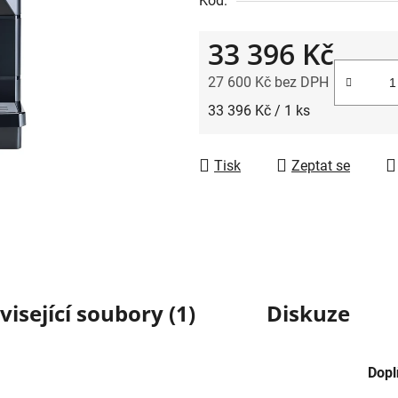
Kód:
33 396 Kč
27 600 Kč bez DPH
Měrná cena:
33 396 Kč / 1 ks
Tisk
Zeptat se
visející soubory (1)
Diskuze
Dopl