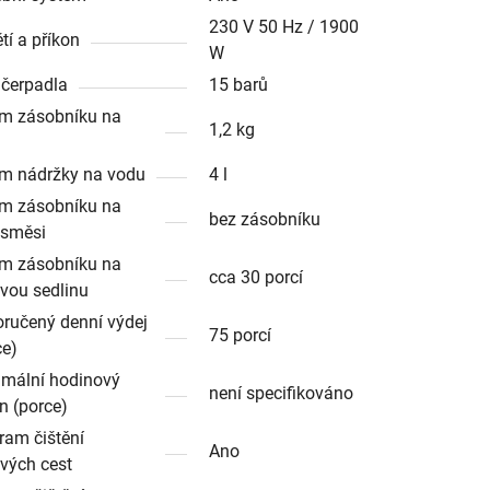
230 V 50 Hz / 1900
tí a příkon
W
 čerpadla
15 barů
m zásobníku na
1,2 kg
m nádržky na vodu
4 l
m zásobníku na
bez zásobníku
. směsi
m zásobníku na
cca 30 porcí
vou sedlinu
ručený denní výdej
75 porcí
ce)
mální hodinový
není specifikováno
n (porce)
ram čištění
Ano
vých cest