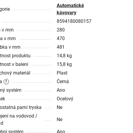
Automatické
gorie
kávovary
8594180080157
a v mm
280
ka v mm
470
ubka v mm
481
nost produktu
14,8 kg
nost v balení
15,8 kg
chový materiál
Plast
a
Černá
?
ný systém
Ano
ek
Ocelový
statná parní tryska
Ne
ojení na vodovod /
Ne
ad
ební systém
Ano