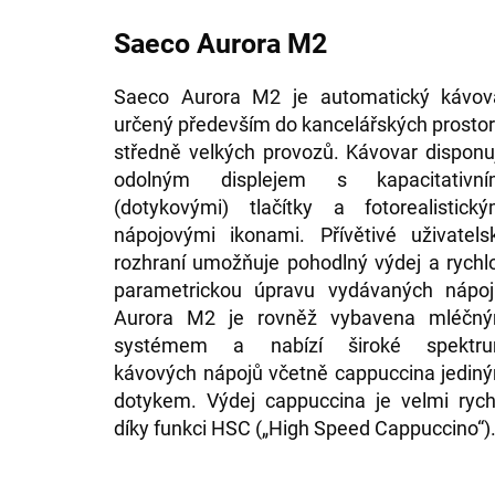
Saeco Aurora M2
Saeco Aurora M2 je automatický kávov
určený především do kancelářských prostor
středně velkých provozů. Kávovar disponu
odolným displejem s kapacitativní
(dotykovými) tlačítky a fotorealistický
nápojovými ikonami. Přívětivé uživatels
rozhraní umožňuje pohodlný výdej a rychl
parametrickou úpravu vydávaných nápoj
Aurora M2 je rovněž vybavena mléčn
systémem a nabízí široké spektr
kávových nápojů včetně cappuccina jedin
dotykem. Výdej cappuccina je velmi rych
díky funkci HSC („High Speed Cappuccino“)