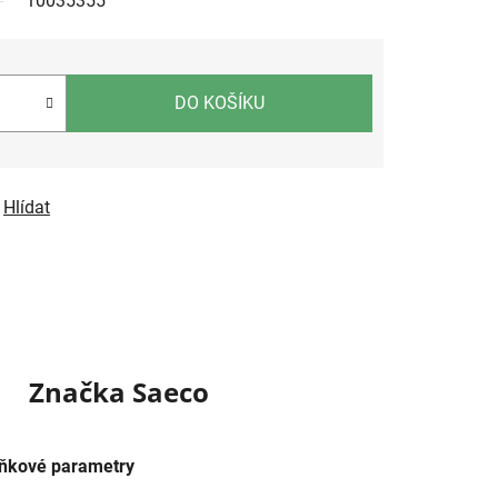
10035355
DO KOŠÍKU
Hlídat
Značka
Saeco
ňkové parametry