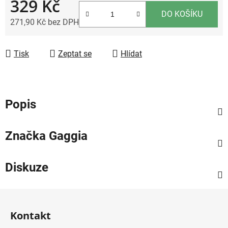
329 Kč
DO KOŠÍKU
271,90 Kč bez DPH
Měrná cena:
Tisk
Zeptat se
Hlídat
Popis
Značka
Gaggia
Diskuze
Z
á
Kontakt
p