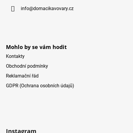
a
info
@
domacikavovary.cz
t
í
Mohlo by se vám hodit
Kontakty
Obchodní podmínky
Reklamační řád
GDPR (Ochrana osobních údajů)
Instagram