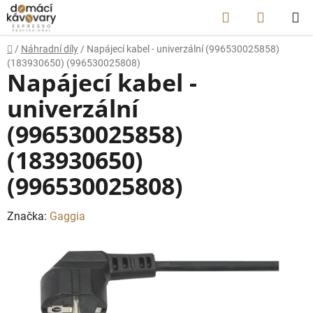
Přejít
Hledat
NÁKUP
na
obsah
KOŠÍK
Domů
/
Náhradní díly
/
Napájecí kabel - univerzální (996530025858)
(183930650) (996530025808)
Napájecí kabel -
univerzální
(996530025858)
(183930650)
(996530025808)
Značka:
Gaggia