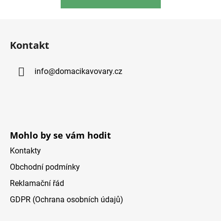
Z
á
Kontakt
p
a
info
@
domacikavovary.cz
t
í
Mohlo by se vám hodit
Kontakty
Obchodní podmínky
Reklamační řád
GDPR (Ochrana osobních údajů)