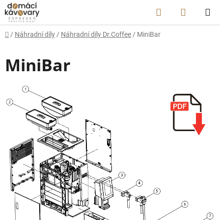
Přejít
Hledat
NÁKUP
na
obsah
KOŠÍK
Domů
/
Náhradní díly
/
Náhradní díly Dr.Coffee
/
MiniBar
MiniBar