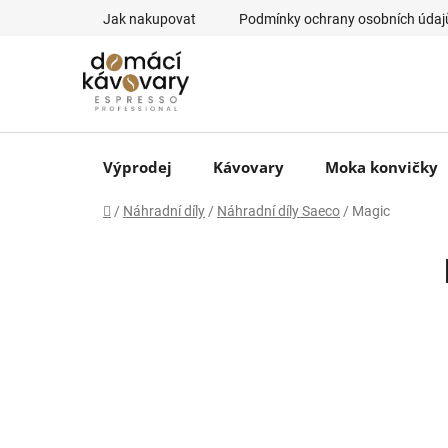
Přejít
Jak nakupovat
Podmínky ochrany osobních údaj
na
obsah
Výprodej
Kávovary
Moka konvičky
Domů
/
Náhradní díly
/
Náhradní díly Saeco
/
Magic
P
o
s
t
r
a
n
n