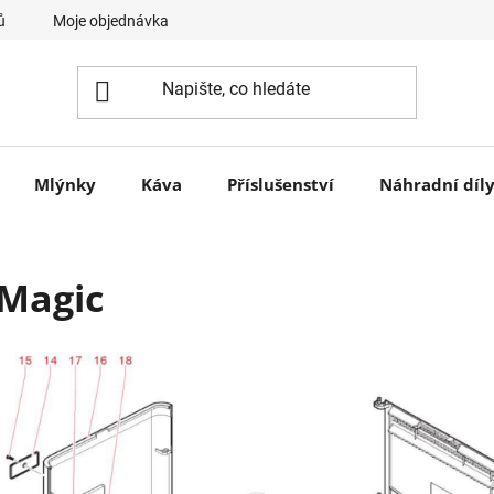
ů
Moje objednávka
Mlýnky
Káva
Příslušenství
Náhradní díl
Magic