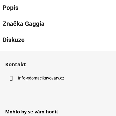
Popis
Značka
Gaggia
Diskuze
Z
á
Kontakt
p
a
info
@
domacikavovary.cz
t
í
Mohlo by se vám hodit