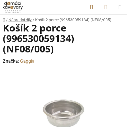
Přejít
Hledat
NÁKUP
na
obsah
KOŠÍK
Domů
/
Náhradní díly
/
Košík 2 porce (996530059134) (NF08/005)
Košík 2 porce
(996530059134)
(NF08/005)
Značka:
Gaggia