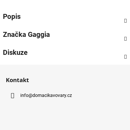
Popis
Značka
Gaggia
Diskuze
Z
á
Kontakt
p
a
info
@
domacikavovary.cz
t
í