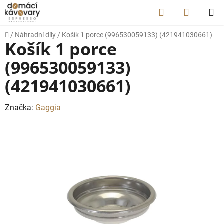
Přejít
Hledat
NÁKUP
na
obsah
KOŠÍK
Domů
/
Náhradní díly
/
Košík 1 porce (996530059133) (421941030661)
Košík 1 porce
(996530059133)
(421941030661)
Značka:
Gaggia