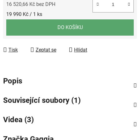
16 520,66 Kč bez DPH
Měrná cena:
19 990 Kč / 1 ks
DO KOŠÍKU
Tisk
Zeptat se
Hlídat
Popis
Související soubory (1)
Videa (3)
Značka
Gaggia