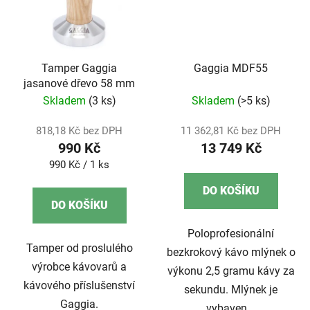
Tamper Gaggia
Gaggia MDF55
jasanové dřevo 58 mm
Skladem
(3 ks)
Skladem
(>5 ks)
818,18 Kč bez DPH
11 362,81 Kč bez DPH
990 Kč
13 749 Kč
Měrná
990 Kč / 1 ks
cena:
DO KOŠÍKU
DO KOŠÍKU
Poloprofesionální
Tamper od proslulého
bezkrokový kávo mlýnek o
výrobce kávovarů a
výkonu 2,5 gramu kávy za
kávového příslušenství
sekundu. Mlýnek je
Gaggia.
vybaven...