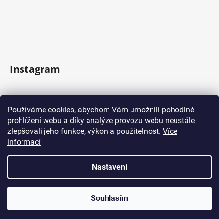
Instagram
Sledovat na Instagramu
Používáme cookies, abychom Vám umožnili pohodlné
prohlížení webu a díky analýze provozu webu neustále
Facebook
zlepšovali jeho funkce, výkon a použitelnost.
Více
informací
Nastavení
Vytvořil Shoptet
Souhlasím
Copyright 2026
Domácí kávovary
. Všechna práva
vyhrazena.