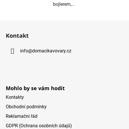
bojlerem,...
Z
á
Kontakt
p
a
info
@
domacikavovary.cz
t
í
Mohlo by se vám hodit
Kontakty
Obchodní podmínky
Reklamační řád
GDPR (Ochrana osobních údajů)