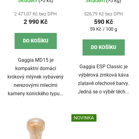
Skladem
(>5 ks)
Skladem
(>5 kg)
2 471,07 Kč bez DPH
526,79 Kč bez DPH
2 990 Kč
590 Kč
Měrná
59 Kč / 100 g
cena:
DO KOŠÍKU
DO KOŠÍKU
Gaggia MD15 je
Gaggia ESP Classic je
kompaktní domácí
výběrová zrnková káva
krokový mlýnek vybavený
zlatavě ořechové barvy.
nerezovými mlecími
Jedná se o výběr těch...
kameny kónického typu...
NOVINKA