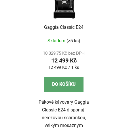
Gaggia Classic E24
Skladem
(>5 ks)
10 329,75 Kč bez DPH
12 499 Kč
Měrná
12 499 Kč / 1 ks
cena:
DO KOŠÍKU
Pákové kávovary Gaggia
Classic E24 disponují
nerezovou schránkou,
velkým mosazným