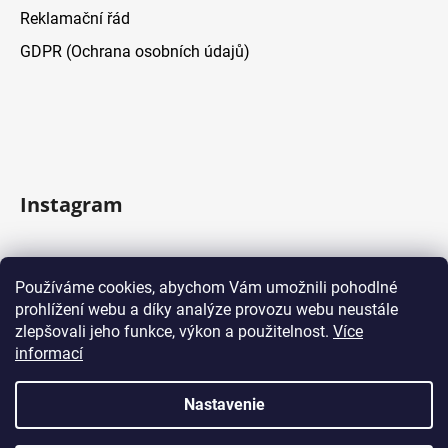
Reklamační řád
GDPR (Ochrana osobních údajů)
Instagram
Sledovať na Instagrame
Používáme cookies, abychom Vám umožnili pohodlné
prohlížení webu a díky analýze provozu webu neustále
Facebook
zlepšovali jeho funkce, výkon a použitelnost.
Více
informací
Nastavenie