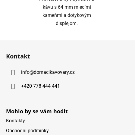
kávu s 64 mm mlecími
kameňmi a dotykovým
displejom.
Z
á
Kontakt
p
ä
info
@
domacikavovary.cz
t
i
+420 778 444 441
e
Mohlo by se vám hodit
Kontakty
Obchodní podmínky