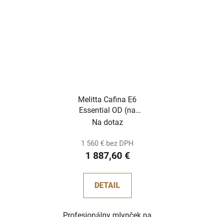
Melitta Cafina E6
Essential OD (na
objednávku)
Na dotaz
1 560 € bez DPH
1 887,60 €
DETAIL
Profesionálny mlynček na