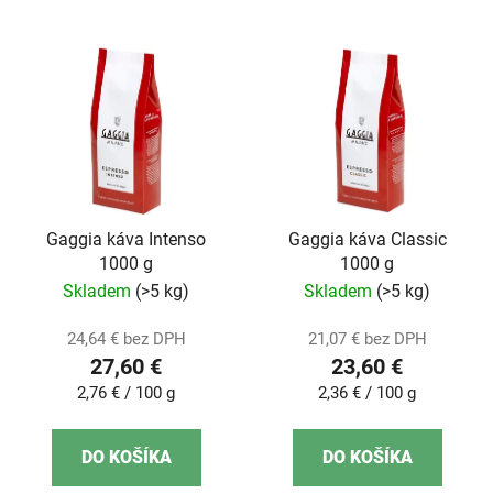
Gaggia káva Intenso
Gaggia káva Classic
1000 g
1000 g
Skladem
(>5 kg)
Skladem
(>5 kg)
24,64 € bez DPH
21,07 € bez DPH
27,60 €
23,60 €
Jednotková
Jednotková
2,76 € / 100 g
2,36 € / 100 g
cena:
cena:
DO KOŠÍKA
DO KOŠÍKA