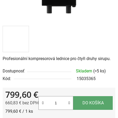
Profesionální kompresorová lednice pro čtyři druhy sirupu.
Dostupnosť
Skladem
(>5 ks)
Kód:
15035365
799,60 €
660,83 € bez DPH
DO KOŠÍKA
Jednotková cena:
799,60 € / 1 ks