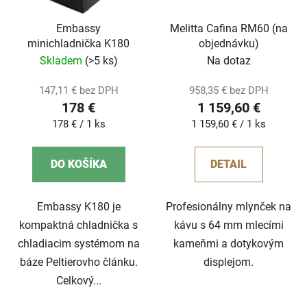
Embassy
Melitta Cafina RM60 (na
minichladnička K180
objednávku)
Skladem
(>5 ks)
Na dotaz
147,11 € bez DPH
958,35 € bez DPH
178 €
1 159,60 €
Jednotková
Jednotková
178 € / 1 ks
1 159,60 € / 1 ks
cena:
cena:
DO KOŠÍKA
DETAIL
Embassy K180 je
Profesionálny mlynček na
kompaktná chladnička s
kávu s 64 mm mlecími
chladiacim systémom na
kameňmi a dotykovým
báze Peltierovho článku.
displejom.
Celkový...