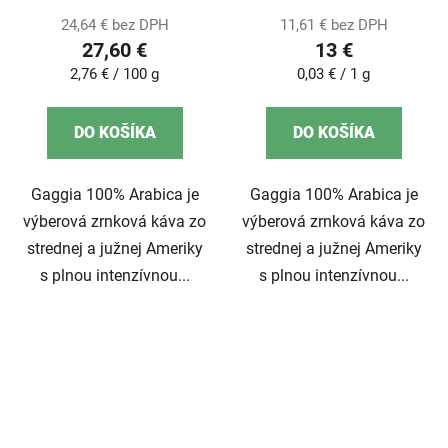
24,64 € bez DPH
11,61 € bez DPH
27,60 €
13 €
Jednotková
Jednotková
2,76 € / 100 g
0,03 € / 1 g
cena:
cena:
DO KOŠÍKA
DO KOŠÍKA
Gaggia 100% Arabica je
Gaggia 100% Arabica je
výberová zrnková káva zo
výberová zrnková káva zo
strednej a južnej Ameriky
strednej a južnej Ameriky
s plnou intenzívnou...
s plnou intenzívnou...