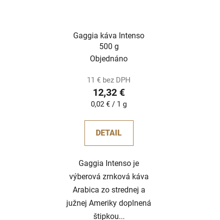
Gaggia káva Intenso
500 g
Objednáno
11 € bez DPH
12,32 €
Jednotková
0,02 € / 1 g
cena:
DETAIL
Gaggia Intenso je
výberová zrnková káva
Arabica zo strednej a
južnej Ameriky doplnená
štipkou...