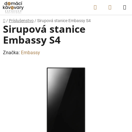
Prejsť
Hľadať
NÁKUP
na
obsah
KOŠÍK
Domov
/
Príslušenstvo
/
Sirupová stanice Embassy S4
Sirupová stanice
Embassy S4
Značka:
Embassy