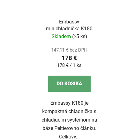
Embassy
minichladnička K180
Skladem
(>5 ks)
147,11 € bez DPH
178 €
Jednotková
178 € / 1 ks
cena:
DO KOŠÍKA
Embassy K180 je
kompaktná chladnička s
chladiacim systémom na
báze Peltierovho článku.
Celkový...