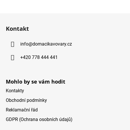
Z
á
Kontakt
p
ä
info
@
domacikavovary.cz
t
i
+420 778 444 441
e
Mohlo by se vám hodit
Kontakty
Obchodní podmínky
Reklamační řád
GDPR (Ochrana osobních údajů)