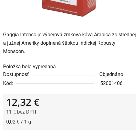
Gaggia Intenso je výberová zrnková káva Arabica zo strednej
a južnej Ameriky doplnená štipkou indickej Robusty
Monsoon.
Položka bola vypredaná…
Dostupnosť
Objednáno
Kód:
52001406
12,32 €
11 € bez DPH
Jednotková cena:
0,02 € / 1 g