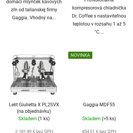
domáci mlynček kávových
kompresorová chladnička
zŕn od talianskej firmy
Dr. Coffee s nastaviteľnou
Gaggia. Vhodný na...
teplotou v rozsahu 1 až 5
°C....
NOVINKA
Lelit Giulietta X PL2SVX
Gaggia MDF55
(na objednávku)
Skladem
(1 ks)
Skladem
(>5 ks)
2 181,49 € bez DPH
454,51 € bez DPH