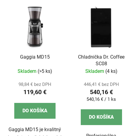
Gaggia MD15
Chladnička Dr. Coffee
SC08
Skladem
(>5 ks)
Skladem
(4 ks)
98,84 € bez DPH
446,41 € bez DPH
119,60 €
540,16 €
Jednotková
540,16 € / 1 ks
cena:
DO KOŠÍKA
DO KOŠÍKA
Gaggia MD15 je kvalitný
Profesionálna