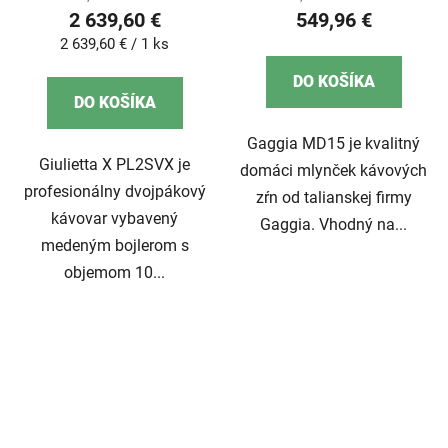
2 639,60 €
549,96 €
Jednotková
2 639,60 € / 1 ks
cena:
DO KOŠÍKA
DO KOŠÍKA
Gaggia MD15 je kvalitný
Giulietta X PL2SVX je
domáci mlynček kávových
profesionálny dvojpákový
zŕn od talianskej firmy
kávovar vybavený
Gaggia. Vhodný na...
medeným bojlerom s
objemom 10...