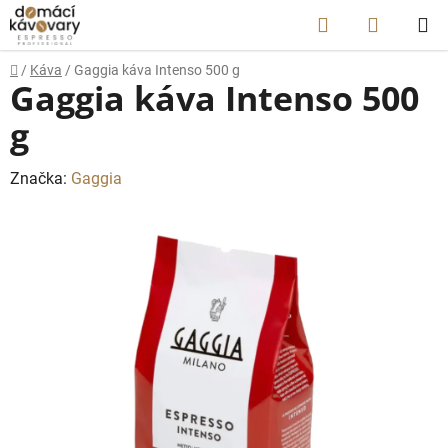
Prejsť
Hľadať
NÁKUP
na
obsah
KOŠÍK
Domov
/
Káva
/
Gaggia káva Intenso 500 g
Gaggia káva Intenso 500
g
Značka:
Gaggia