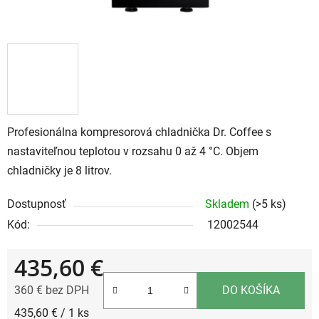
Profesionálna kompresorová chladnička Dr. Coffee s
nastaviteľnou teplotou v rozsahu 0 až 4 °C. Objem
chladničky je 8 litrov.
Dostupnosť
Skladem
(>5 ks)
Kód:
12002544
435,60 €
360 € bez DPH
DO KOŠÍKA
Jednotková cena:
435,60 € / 1 ks