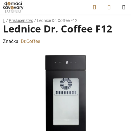
Prejsť
Hľadať
NÁKUP
na
obsah
KOŠÍK
Domov
/
Príslušenstvo
/
Lednice Dr. Coffee F12
Lednice Dr. Coffee F12
Značka:
Dr.Coffee