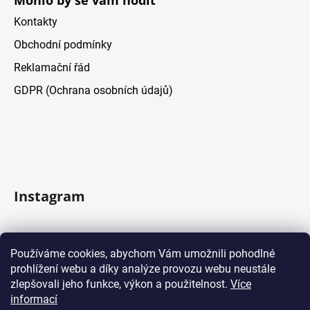
Mohlo by se vám hodit
Kontakty
Obchodní podmínky
Reklamační řád
GDPR (Ochrana osobních údajů)
Instagram
Sledovať na Instagrame
Používáme cookies, abychom Vám umožnili pohodlné
prohlížení webu a díky analýze provozu webu neustále
Facebook
zlepšovali jeho funkce, výkon a použitelnost.
Více
informací