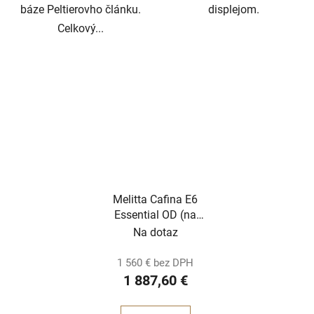
báze Peltierovho článku.
displejom.
Celkový...
Melitta Cafina E6
Essential OD (na
objednávku)
Na dotaz
1 560 € bez DPH
1 887,60 €