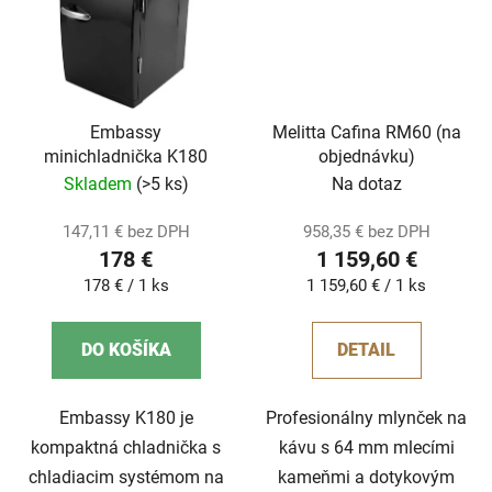
Embassy
Melitta Cafina RM60 (na
minichladnička K180
objednávku)
Skladem
(>5 ks)
Na dotaz
147,11 € bez DPH
958,35 € bez DPH
178 €
1 159,60 €
Jednotková
Jednotková
178 € / 1 ks
1 159,60 € / 1 ks
cena:
cena:
DO KOŠÍKA
DETAIL
Embassy K180 je
Profesionálny mlynček na
kompaktná chladnička s
kávu s 64 mm mlecími
chladiacim systémom na
kameňmi a dotykovým