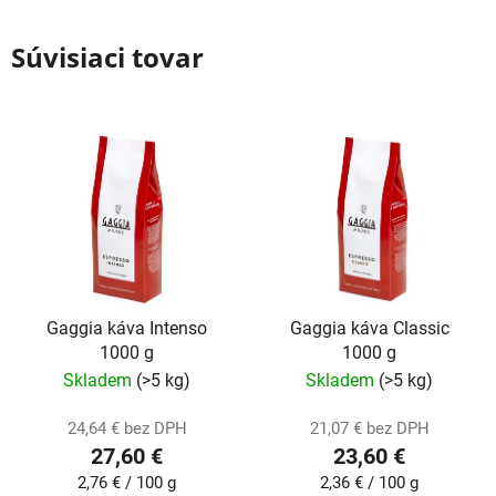
Súvisiaci tovar
Gaggia káva Intenso
Gaggia káva Classic
1000 g
1000 g
Skladem
(>5 kg)
Skladem
(>5 kg)
24,64 € bez DPH
21,07 € bez DPH
27,60 €
23,60 €
Jednotková
Jednotková
2,76 € / 100 g
2,36 € / 100 g