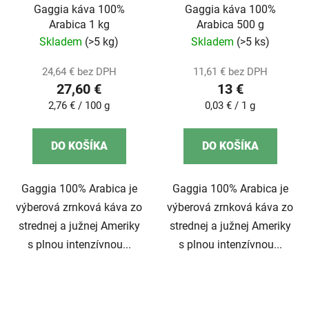
Gaggia káva 100%
Gaggia káva 100%
Arabica 1 kg
Arabica 500 g
Skladem
(>5 kg)
Skladem
(>5 ks)
24,64 € bez DPH
11,61 € bez DPH
27,60 €
13 €
Jednotková
Jednotková
2,76 € / 100 g
0,03 € / 1 g
cena:
cena:
DO KOŠÍKA
DO KOŠÍKA
Gaggia 100% Arabica je
Gaggia 100% Arabica je
výberová zrnková káva zo
výberová zrnková káva zo
strednej a južnej Ameriky
strednej a južnej Ameriky
s plnou intenzívnou...
s plnou intenzívnou...