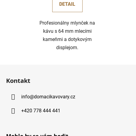
DETAIL
Profesionálny mlynček na
kávu s 64 mm mlecími
kameňmi a dotykovým
displejom.
Z
á
Kontakt
p
ä
info
@
domacikavovary.cz
t
i
+420 778 444 441
e