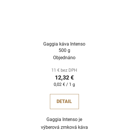
Gaggia káva Intenso
500 g
Objednáno
11 € bez DPH
12,32 €
Jednotková
0,02 € / 1 g
cena:
DETAIL
Gaggia Intenso je
výberová zrnková káva