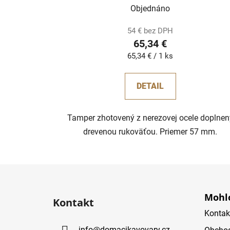
Objednáno
54 € bez DPH
65,34 €
Jednotková
65,34 € / 1 ks
cena:
DETAIL
Tamper zhotovený z nerezovej ocele doplnen
drevenou rukoväťou. Priemer 57 mm.
Z
á
Mohlo
Kontakt
p
Kontak
ä