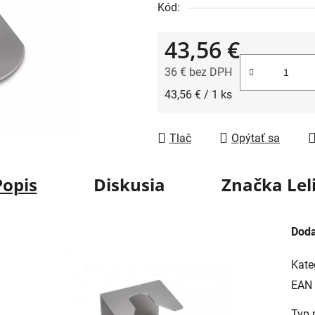
Kód:
43,56 €
36 € bez DPH
Jednotková cena:
43,56 € / 1 ks
Tlač
Opýtať sa
Popis
Diskusia
Značka
Leli
Doda
Kate
EAN
Typ 