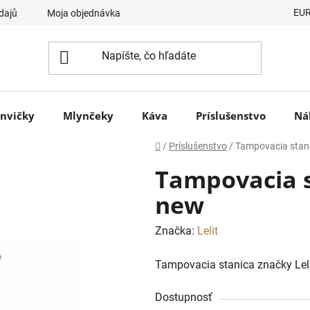
EU
dajů
Moja objednávka
nvičky
Mlynčeky
Káva
Príslušenstvo
Ná
Domov
/
Príslušenstvo
/
Tampovacia stani
Tampovacia s
new
Značka:
Lelit
Tampovacia stanica značky Leli
Dostupnosť