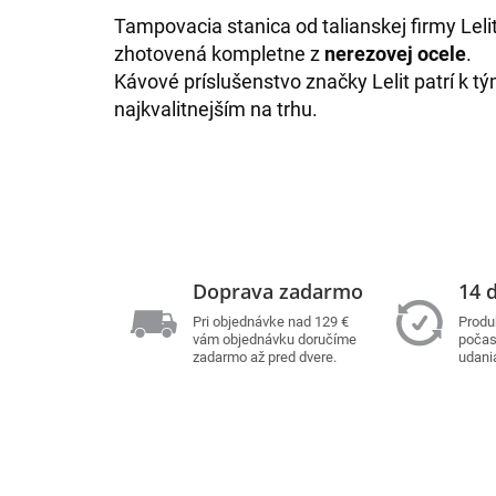
Tampovacia stanica od talianskej firmy Leli
zhotovená kompletne z
nerezovej ocele
.
Kávové príslušenstvo značky Lelit patrí k t
najkvalitnejším na trhu.
Doprava zadarmo
14 d
Pri objednávke nad 129 €
Produ
vám objednávku doručíme
počas 
zadarmo až pred dvere.
udani