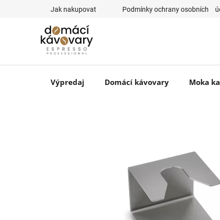
Prejsť
Jak nakupovat
⠀Podmínky ochrany osobních ⠀ú
na
obsah
Výpredaj
Domácí kávovary
Moka ka