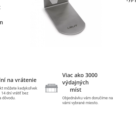
t
ým
Viac ako 3000
ní na vrátenie
výdajných
kt môžete kedykoľvek
míst
14 dní vrátiť bez
a dôvodu.
Objednávku vám doručíme na
vámi vybrané miesto.