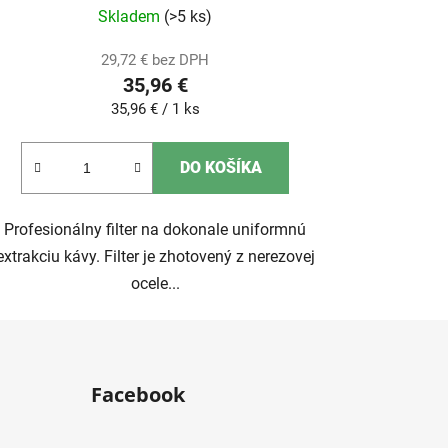
Skladem
(>5 ks)
29,72 € bez DPH
35,96 €
Jednotková
35,96 € / 1 ks
cena:
DO KOŠÍKA
Profesionálny filter na dokonale uniformnú
extrakciu kávy. Filter je zhotovený z nerezovej
ocele...
Facebook