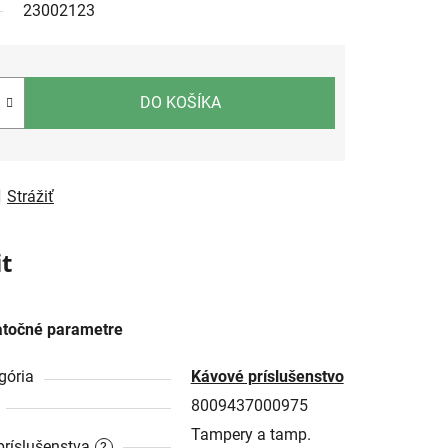
23002123
DO KOŠÍKA
Strážiť
t
točné parametre
gória
Kávové príslušenstvo
8009437000975
Tampery a tamp.
príslušenstva
?