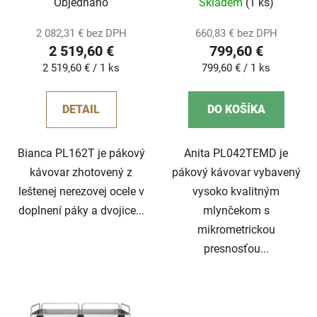
Objednáno
Skladem
(1 ks)
2 082,31 € bez DPH
660,83 € bez DPH
2 519,60 €
799,60 €
Jednotková
Jednotková
2 519,60 € / 1 ks
799,60 € / 1 ks
cena:
cena:
DETAIL
DO KOŠÍKA
Bianca PL162T je pákový
Anita PL042TEMD je
kávovar zhotovený z
pákový kávovar vybavený
leštenej nerezovej ocele v
vysoko kvalitným
doplnení páky a dvojice...
mlynčekom s
mikrometrickou
presnosťou...