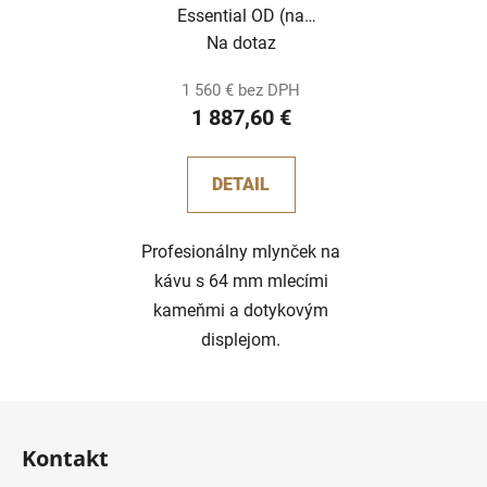
Essential OD (na
objednávku)
Na dotaz
1 560 € bez DPH
1 887,60 €
DETAIL
Profesionálny mlynček na
kávu s 64 mm mlecími
kameňmi a dotykovým
displejom.
Z
á
Kontakt
p