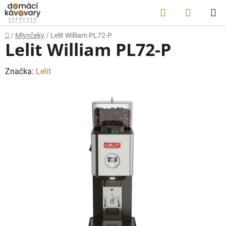
Prejsť
Hľadať
NÁKUP
na
obsah
KOŠÍK
Domov
/
Mlynčeky
/
Lelit William PL72-P
Lelit William PL72-P
Značka:
Lelit