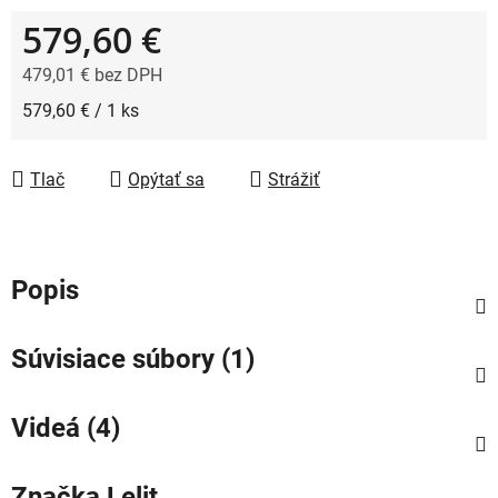
579,60 €
479,01 € bez DPH
Jednotková cena:
579,60 € / 1 ks
Tlač
Opýtať sa
Strážiť
Popis
Súvisiace súbory (1)
Videá (4)
Značka
Lelit