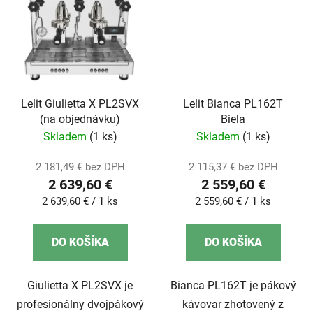
Lelit Giulietta X PL2SVX
Lelit Bianca PL162T
(na objednávku)
Biela
Skladem
(1 ks)
Skladem
(1 ks)
2 181,49 € bez DPH
2 115,37 € bez DPH
2 639,60 €
2 559,60 €
Jednotková
Jednotková
2 639,60 € / 1 ks
2 559,60 € / 1 ks
cena:
cena:
DO KOŠÍKA
DO KOŠÍKA
Giulietta X PL2SVX je
Bianca PL162T je pákový
profesionálny dvojpákový
kávovar zhotovený z