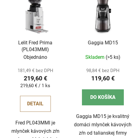
Lelit Fred Prima
Gaggia MD15
(PL043MMI)
Objednáno
Skladem
(>5 ks)
181,49 € bez DPH
98,84 € bez DPH
219,60 €
119,60 €
Jednotková
219,60 € / 1 ks
cena:
DO KOŠÍKA
DETAIL
Gaggia MD15 je kvalitný
Fred PL043MMI je
domáci mlynček kávových
mlynček kávových zŕn
zŕn od talianskej firmy