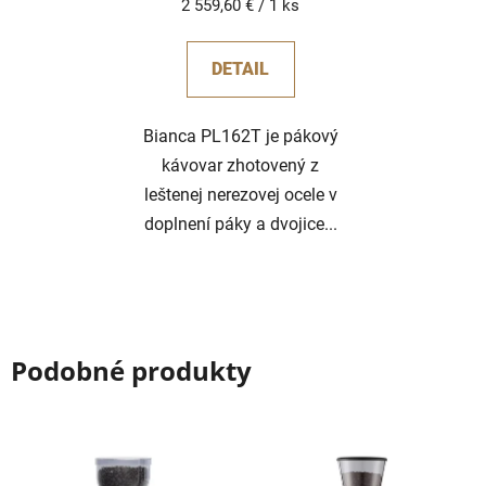
Jednotková
2 559,60 € / 1 ks
cena:
DETAIL
Bianca PL162T je pákový
kávovar zhotovený z
leštenej nerezovej ocele v
doplnení páky a dvojice...
Podobné produkty