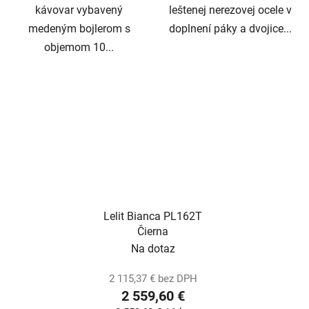
kávovar vybavený
leštenej nerezovej ocele v
medeným bojlerom s
doplnení páky a dvojice...
objemom 10...
Lelit Bianca PL162T
Čierna
Na dotaz
2 115,37 € bez DPH
2 559,60 €