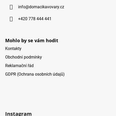
ä
info
@
domacikavovary.cz
t
i
+420 778 444 441
e
Mohlo by se vám hodit
Kontakty
Obchodní podmínky
Reklamační řád
GDPR (Ochrana osobních údajů)
Instagram