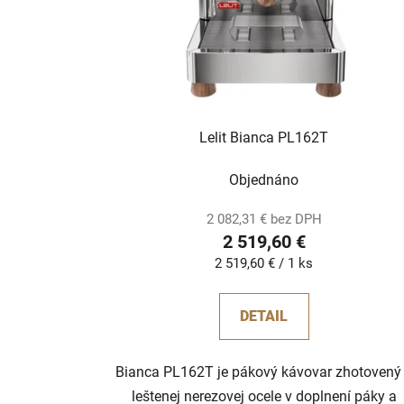
Lelit Bianca PL162T
Objednáno
2 082,31 € bez DPH
2 519,60 €
Jednotková
2 519,60 € / 1 ks
cena:
DETAIL
Bianca PL162T je pákový kávovar zhotovený
leštenej nerezovej ocele v doplnení páky a