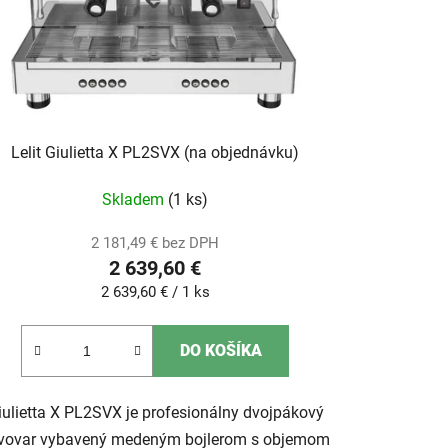
Lelit Giulietta X PL2SVX (na objednávku)
Skladem
(1 ks)
2 181,49 € bez DPH
2 639,60 €
Jednotková
2 639,60 € / 1 ks
cena:
DO KOŠÍKA
iulietta X PL2SVX je profesionálny dvojpákový
vovar vybavený medeným bojlerom s objemom