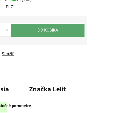
PL71
DO KOŠÍKA
Strážiť
sia
Značka
Lelit
točné parametre