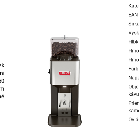
Kate
EAN
Šírk
Výš
Hĺbk
Hmo
Hmot
ek
Farb
mi
Napä
50
Obje
ým
kávu
né
Prie
kam
Ovlá