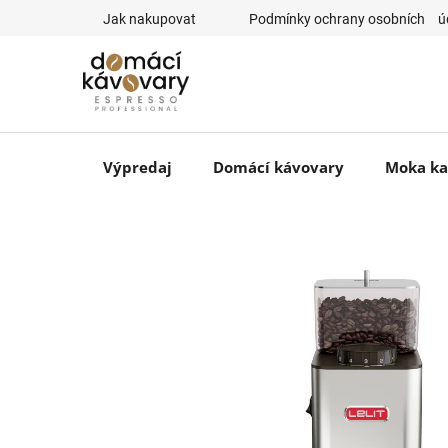
Prejsť
Jak nakupovat
⠀Podmínky ochrany osobních ⠀ú
na
obsah
Výpredaj
Domácí kávovary
Moka ka