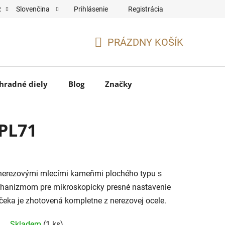
Prihlásenie
Registrácia
R
Slovenčina
PRÁZDNY KOŠÍK
NÁKUPNÝ
KOŠÍK
hradné diely
Blog
Značky
 PL71
ý nerezovými mlecími kameňmi plochého typu s
chanizmom pre mikroskopicky presné nastavenie
čeka je zhotovená kompletne z nerezovej ocele.
Skladem
(1 ks)