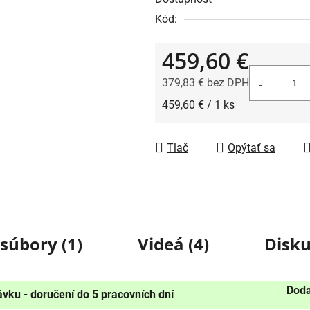
Kód:
459,60 €
379,83 € bez DPH
Jednotková cena:
459,60 € / 1 ks
Tlač
Opýtať sa
 súbory (1)
Videá (4)
Disku
Doda
vku - doručení do 5 pracovních dní