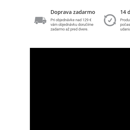
Doprava zadarmo
14 d
Pri objednávke nad 129 €
Produ
vám objednávku doručíme
počas 
zadarmo až pred dvere.
udani