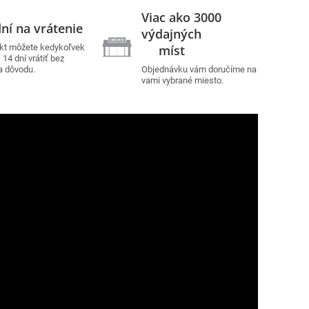
Viac ako 3000
ní na vrátenie
výdajných
kt môžete kedykoľvek
míst
14 dní vrátiť bez
a dôvodu.
Objednávku vám doručíme na
vami vybrané miesto.