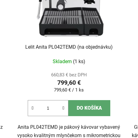
Lelit Anita PL042TEMD (na objednávku)
Skladem
(1 ks)
660,83 € bez DPH
799,60 €
Jednotková
799,60 € / 1 ks
cena:
DO KOŠÍKA
 z
Anita PL042TEMD je pákový kávovar vybavený
G
vysoko kvalitným mlynčekom s mikrometrickou
ká