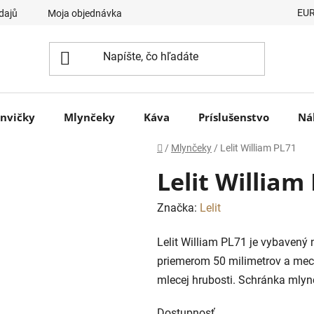
EU
dajů
Moja objednávka
nvičky
Mlynčeky
Káva
Príslušenstvo
Ná
Domov
/
Mlynčeky
/
Lelit William PL71
Lelit William
Značka:
Lelit
Lelit William PL71 je vybaven
priemerom 50 milimetrov a me
mlecej hrubosti. Schránka mlyn
Dostupnosť