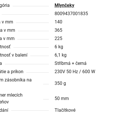
gória
Mlynčeky
8009437001835
a v mm
140
ka v mm
365
a v mm
225
tnosť
6 kg
nosť v balení
6,1 kg
a
Stříbrná + černá
tie a príkon
230V 50 Hz / 600 W
m zásobníka na
350 g
mer mlecích
50 mm
eňov
dání
Tlačítkové