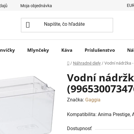
EU
dajů
Moja objednávka
nvičky
Mlynčeky
Káva
Príslušenstvo
Ná
Domov
/
Náhradné diely
/
Vodní nádržka 
Vodní nádržk
(99653007347
Značka:
Gaggia
Kompatibilita: Anima Prestige,
Dostupnosť