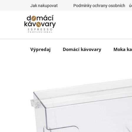
Prejsť
Jak nakupovat
⠀Podmínky ochrany osobních ⠀ú
na
obsah
Výpredaj
Domácí kávovary
Moka ka