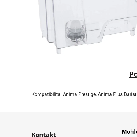
Po
Kompatibilita: Anima Prestige, Anima Plus Baris
Z
á
Mohlo
Kontakt