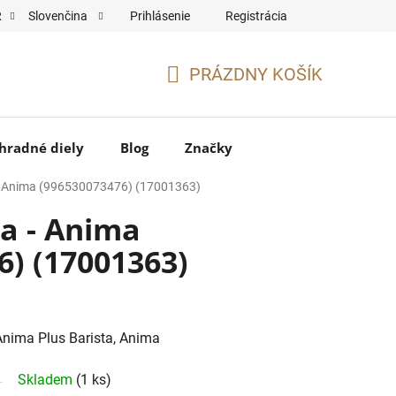
Prihlásenie
Registrácia
R
Slovenčina
PRÁZDNY KOŠÍK
NÁKUPNÝ
KOŠÍK
hradné diely
Blog
Značky
- Anima (996530073476) (17001363)
a - Anima
6) (17001363)
 Anima Plus Barista, Anima
Skladem
(1 ks)