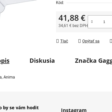
Kód:
41,88 €
34,61 € bez DPH
Jednotková cena:
Tlač
Opýtať sa
pis
Diskusia
Značka
Gagg
ta, Anima
 by se vám hodit
Instagram