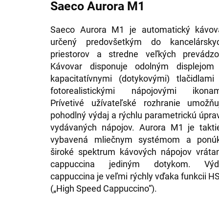
Saeco Aurora M1
Saeco Aurora M1 je automatický kávov
určený predovšetkým do kancelársky
priestorov a stredne veľkých prevádzo
Kávovar disponuje odolným displejom
kapacitatívnymi (dotykovými) tlačidlami
fotorealistickými nápojovými ikonam
Prívetivé užívateľské rozhranie umožňu
pohodlný výdaj a rýchlu parametrickú úpra
vydávaných nápojov. Aurora M1 je takti
vybavená mliečnym systémom a ponú
široké spektrum kávových nápojov vráta
cappuccina jediným dotykom. Výd
cappuccina je veľmi rýchly vďaka funkcii H
(„High Speed ​​Cappuccino“).