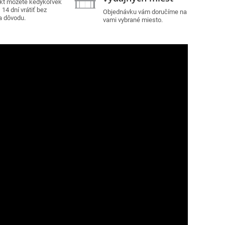
kt môžete kedykoľvek
14 dní vrátiť bez
Objednávku vám doručíme na
a dôvodu.
vami vybrané miesto.