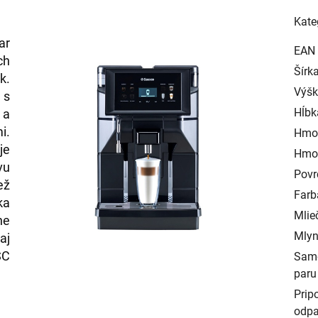
Kate
ar
EAN
ch
Šírk
k.
Výš
 s
Hĺbk
 a
i.
Hmo
je
Hmot
vu
Povr
ež
Farb
ka
Mlie
ne
Mlyn
aj
SC
Samo
paru
Prip
odp