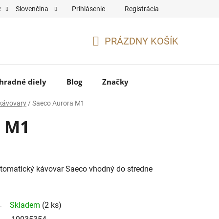
Prihlásenie
Registrácia
R
Slovenčina
PRÁZDNY KOŠÍK
NÁKUPNÝ
KOŠÍK
hradné diely
Blog
Značky
kávovary
/
Saeco Aurora M1
a M1
utomatický kávovar Saeco vhodný do stredne
Skladem
(2 ks)