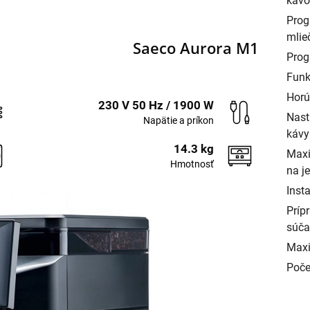
kávo
Prog
mlie
Saeco Aurora M1
Prog
Funk
Horú
230 V 50 Hz / 1900 W
Nast
Napätie a príkon
kávy
14.3 kg
Maxi
Hmotnosť
na j
Inst
Príp
súča
Maxi
Poče