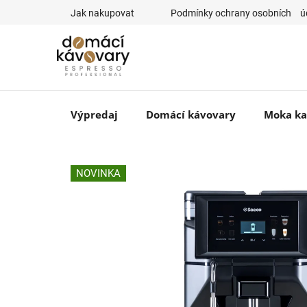
Prejsť
Jak nakupovat
⠀Podmínky ochrany osobních ⠀ú
na
obsah
Výpredaj
Domácí kávovary
Moka ka
NOVINKA