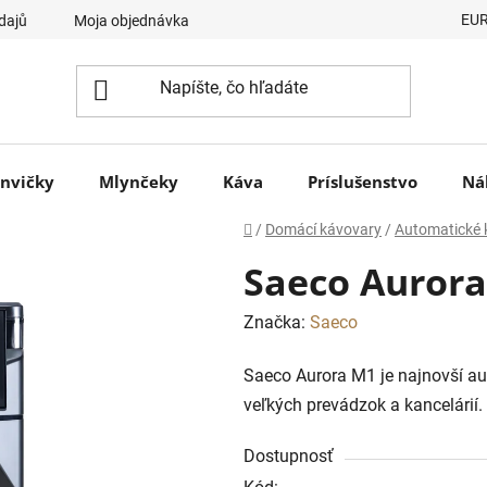
EU
dajů
Moja objednávka
nvičky
Mlynčeky
Káva
Príslušenstvo
Ná
Domov
/
Domácí kávovary
/
Automatické 
Saeco Auror
Značka:
Saeco
Saeco Aurora M1 je najnovší a
veľkých prevádzok a kancelárií.
Dostupnosť