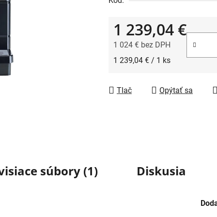
Kód:
1 239,04 €
1 024 € bez DPH
Jednotková cena:
1 239,04 € / 1 ks
Tlač
Opýtať sa
visiace súbory (1)
Diskusia
Doda