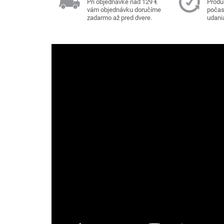
Pri objednávke nad 129 €
Produ
vám objednávku doručíme
počas 
zadarmo až pred dvere.
udani