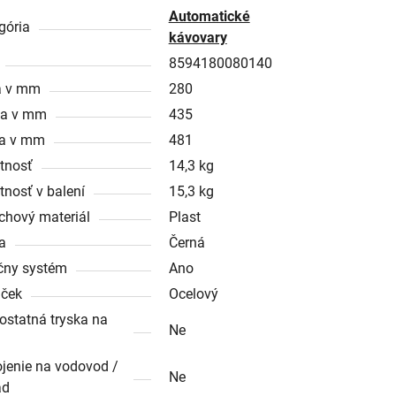
Automatické
gória
kávovary
8594180080140
a v mm
280
ka v mm
435
a v mm
481
tnosť
14,3 kg
nosť v balení
15,3 kg
chový materiál
Plast
a
Černá
čny systém
Ano
ček
Ocelový
statná tryska na
Ne
ojenie na vodovod /
Ne
ad