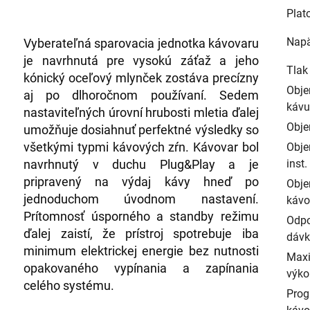
Plat
Napä
Vyberateľná sparovacia jednotka kávovaru
je navrhnutá pre vysokú záťaž a jeho
Tlak
kónický oceľový mlynček zostáva precízny
Obje
aj po dlhoročnom používaní. Sedem
kávu
nastaviteľných úrovní hrubosti mletia ďalej
Obje
umožňuje dosiahnuť perfektné výsledky so
všetkými typmi kávových zŕn. Kávovar bol
Obje
navrhnutý v duchu Plug&Play a je
inst
pripravený na výdaj kávy hneď po
Obje
jednoduchom úvodnom nastavení.
kávo
Prítomnosť úsporného a standby režimu
Odpo
ďalej zaistí, že prístroj spotrebuje iba
dávk
minimum elektrickej energie bez nutnosti
Maxi
opakovaného vypínania a zapínania
výko
celého systému.
Prog