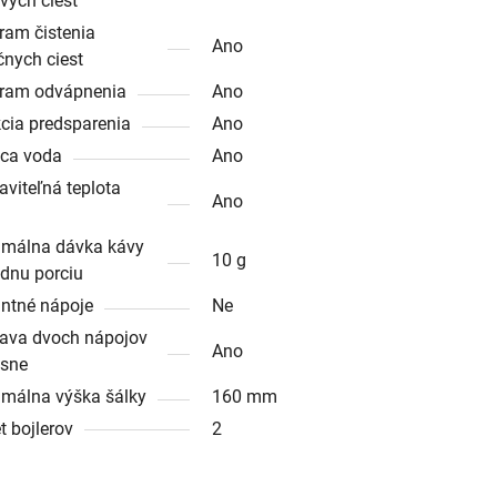
vých ciest
ram čistenia
Ano
čnych ciest
ram odvápnenia
Ano
cia predsparenia
Ano
ca voda
Ano
aviteľná teplota
Ano
málna dávka kávy
10 g
ednu porciu
antné nápoje
Ne
rava dvoch nápojov
Ano
sne
málna výška šálky
160 mm
t bojlerov
2