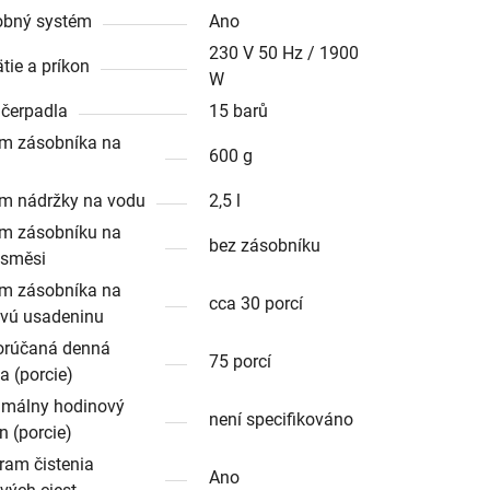
obný systém
Ano
230 V 50 Hz / 1900
tie a príkon
W
 čerpadla
15 barů
m zásobníka na
600 g
m nádržky na vodu
2,5 l
m zásobníku na
bez zásobníku
. směsi
m zásobníka na
cca 30 porcí
vú usadeninu
rúčaná denná
75 porcí
a (porcie)
málny hodinový
není specifikováno
n (porcie)
ram čistenia
Ano