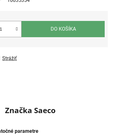
10035354
DO KOŠÍKA
Strážiť
Značka
Saeco
točné parametre