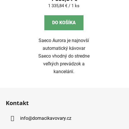
Jednotková
1 335,84 € / 1 ks
cena:
DO KOŠÍKA
Saeco Aurora je najnovší
automatický kávovar
Saeco vhodný do stredne
veľkých prevádzok a
kancelárií.
Z
á
Kontakt
p
ä
info
@
domacikavovary.cz
t
i