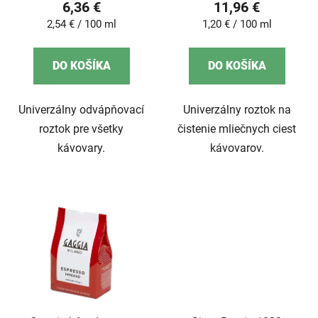
6,36 €
11,96 €
Jednotková
Jednotková
2,54 € / 100 ml
1,20 € / 100 ml
cena:
cena:
DO KOŠÍKA
DO KOŠÍKA
Univerzálny odvápňovací
Univerzálny roztok na
roztok pre všetky
čistenie mliečnych ciest
kávovary.
kávovarov.