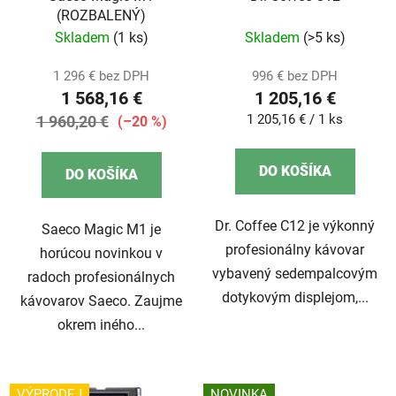
(ROZBALENÝ)
Skladem
(1 ks)
Skladem
(>5 ks)
1 296 € bez DPH
996 € bez DPH
1 568,16 €
1 205,16 €
Jednotková
1 205,16 € / 1 ks
1 960,20 €
(–20 %)
cena:
DO KOŠÍKA
DO KOŠÍKA
Dr. Coffee C12 je výkonný
Saeco Magic M1 je
profesionálny kávovar
horúcou novinkou v
vybavený sedempalcovým
radoch profesionálnych
dotykovým displejom,...
kávovarov Saeco. Zaujme
okrem iného...
VÝPRODEJ
NOVINKA