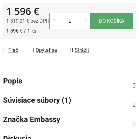
1 596 €
1 319,01 € bez DPH
DO KOŠÍKA
Jednotková cena:
1 596 € / 1 ks
Tlač
Opýtať sa
Strážiť
Popis
Súvisiace súbory (1)
Značka
Embassy
Diskusia