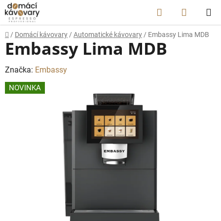
Prejsť
Hľadať
NÁKUP
na
obsah
KOŠÍK
Domov
/
Domácí kávovary
/
Automatické kávovary
/
Embassy Lima MDB
Embassy Lima MDB
Značka:
Embassy
NOVINKA