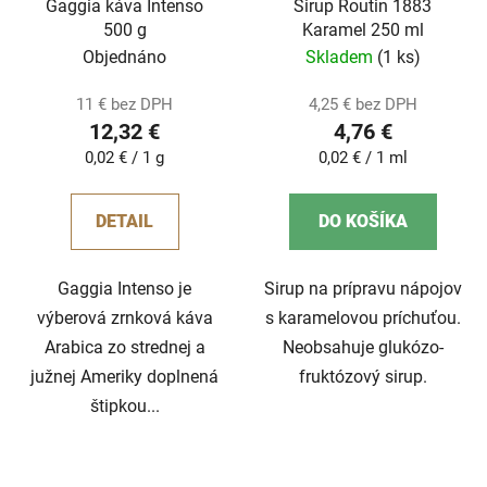
Gaggia káva Intenso
Sirup Routin 1883
500 g
Karamel 250 ml
Objednáno
Skladem
(1 ks)
11 € bez DPH
4,25 € bez DPH
12,32 €
4,76 €
Jednotková
Jednotková
0,02 € / 1 g
0,02 € / 1 ml
cena:
cena:
DETAIL
DO KOŠÍKA
Gaggia Intenso je
Sirup na prípravu nápojov
výberová zrnková káva
s karamelovou príchuťou.
Arabica zo strednej a
Neobsahuje glukózo-
južnej Ameriky doplnená
fruktózový sirup.
štipkou...