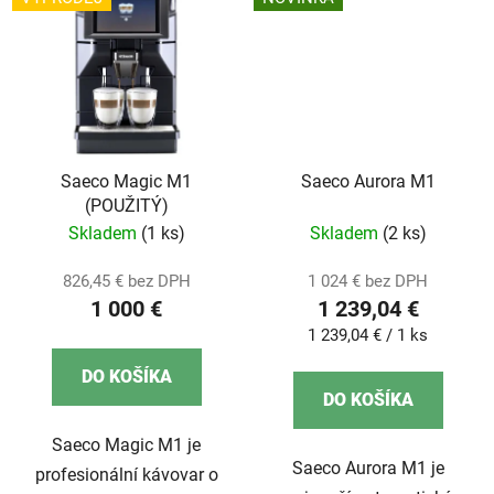
Saeco Magic M1
Saeco Aurora M1
(POUŽITÝ)
Skladem
(1 ks)
Skladem
(2 ks)
826,45 € bez DPH
1 024 € bez DPH
1 000 €
1 239,04 €
Jednotková
1 239,04 € / 1 ks
cena:
DO KOŠÍKA
DO KOŠÍKA
Saeco Magic M1 je
Saeco Aurora M1 je
profesionální kávovar o