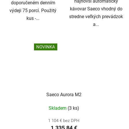
najnovší automatický
doporučeném denním
kávovar Saeco vhodný do
výdeji 75 porcí. Použitý
stredne veľkých prevádzok
kus -...
a...
NOVINKA
Saeco Aurora M2
Skladem
(3 ks)
1 104 € bez DPH
1 335,84 €