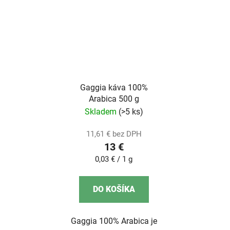
Gaggia káva 100%
Arabica 500 g
Skladem
(>5 ks)
11,61 € bez DPH
13 €
Jednotková
0,03 € / 1 g
cena:
DO KOŠÍKA
Gaggia 100% Arabica je