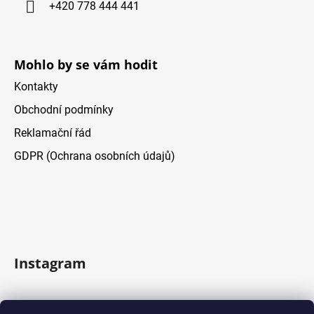
+420 778 444 441
e
Mohlo by se vám hodit
Kontakty
Obchodní podmínky
Reklamační řád
GDPR (Ochrana osobních údajů)
Instagram
Sledovať na Instagrame