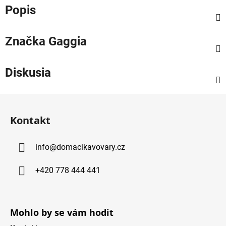
Popis
Značka
Gaggia
Diskusia
Z
á
Kontakt
p
ä
info
@
domacikavovary.cz
t
i
+420 778 444 441
e
Mohlo by se vám hodit