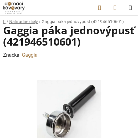
Prejsť
Hľadať
NÁKUP
na
obsah
KOŠÍK
Domov
/
Náhradné diely
/
Gaggia páka jednovýpusť (421946510601)
Gaggia páka jednovýpusť
(421946510601)
Značka:
Gaggia