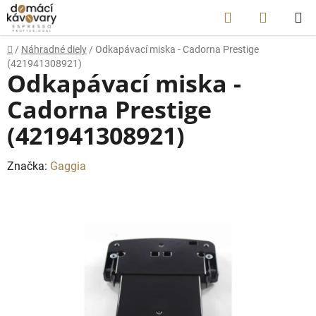
Prejsť
Hľadať
NÁKUP
na
obsah
KOŠÍK
Domov
/
Náhradné diely
/
Odkapávací miska - Cadorna Prestige
(421941308921)
Odkapávací miska -
Cadorna Prestige
(421941308921)
Značka:
Gaggia