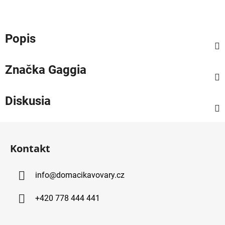
Popis
Značka
Gaggia
Diskusia
Z
á
Kontakt
p
ä
info
@
domacikavovary.cz
t
i
+420 778 444 441
e