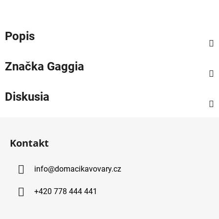
Popis
Značka
Gaggia
Diskusia
Z
á
Kontakt
p
ä
info
@
domacikavovary.cz
t
i
+420 778 444 441
e