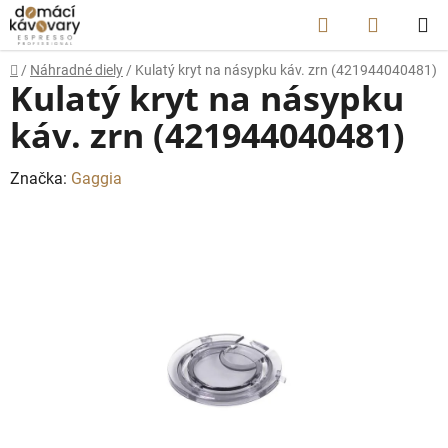
Prejsť
Hľadať
NÁKUP
na
obsah
KOŠÍK
Domov
/
Náhradné diely
/
Kulatý kryt na násypku káv. zrn (421944040481)
Kulatý kryt na násypku
káv. zrn (421944040481)
Značka:
Gaggia