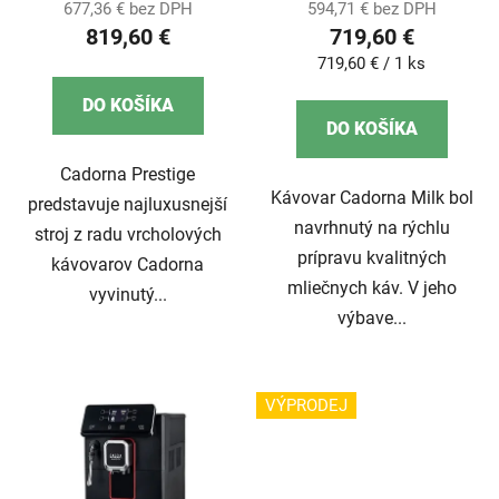
677,36 € bez DPH
594,71 € bez DPH
819,60 €
719,60 €
Jednotková
719,60 € / 1 ks
cena:
DO KOŠÍKA
DO KOŠÍKA
Cadorna Prestige
Kávovar Cadorna Milk bol
predstavuje najluxusnejší
navrhnutý na rýchlu
stroj z radu vrcholových
prípravu kvalitných
kávovarov Cadorna
mliečnych káv. V jeho
vyvinutý...
výbave...
VÝPRODEJ