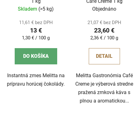
1 kg
Café Creme 1 kg
Skladem
(>5 kg)
Objednáno
11,61 € bez DPH
21,07 € bez DPH
13 €
23,60 €
Jednotková
Jednotková
1,30 € / 100 g
2,36 € / 100 g
cena:
cena:
DO KOŠÍKA
DETAIL
Instantná zmes Melitta na
Melitta Gastronómia Café
prípravu horúcej čokolády.
Creme je výberová stredne
pražená zrnková káva s
plnou a aromatickou...