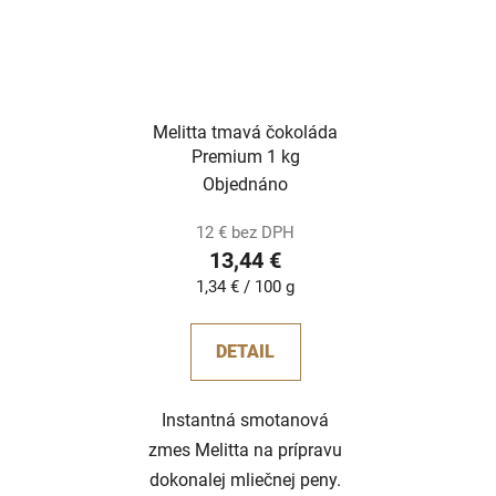
Melitta tmavá čokoláda
Premium 1 kg
Objednáno
12 € bez DPH
13,44 €
Jednotková
1,34 € / 100 g
cena:
DETAIL
Instantná smotanová
zmes Melitta na prípravu
dokonalej mliečnej peny.