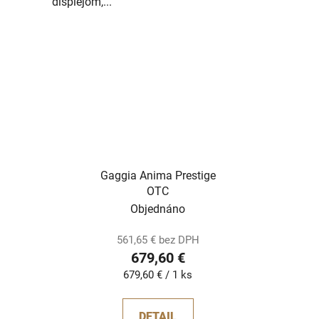
displejom,...
Gaggia Anima Prestige
OTC
Objednáno
561,65 € bez DPH
679,60 €
Jednotková
679,60 € / 1 ks
cena:
DETAIL