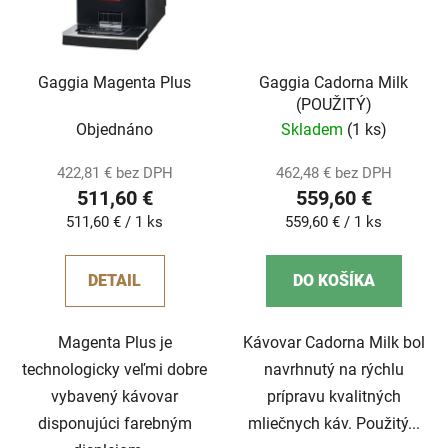
Gaggia Magenta Plus
Gaggia Cadorna Milk
(POUŽITÝ)
Objednáno
Skladem
(1 ks)
422,81 € bez DPH
462,48 € bez DPH
511,60 €
559,60 €
Jednotková
Jednotková
511,60 € / 1 ks
559,60 € / 1 ks
cena:
cena:
DETAIL
DO KOŠÍKA
Magenta Plus je
Kávovar Cadorna Milk bol
technologicky veľmi dobre
navrhnutý na rýchlu
vybavený kávovar
prípravu kvalitných
disponujúci farebným
mliečnych káv. Použitý...