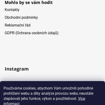
Mohlo by se vám hodit
Kontakty
Obchodní podmínky
Reklamační řád
GDPR (Ochrana osobních údajů)
Instagram
Sledovať na Instagrame
Používáme cookies, abychom Vám umožnili pohodlné
prohlížení webu a díky analýze provozu webu neustále
Facebook
zlepšovali jeho funkce, výkon a použitelnost.
Více
informací