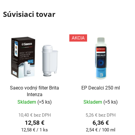
Súvisiaci tovar
AKCIA
Saeco vodný filter Brita
EP Decalci 250 ml
Intenza
Skladem
(>5 ks)
Skladem
(>5 ks)
10,40 € bez DPH
5,26 € bez DPH
12,58 €
6,36 €
Jednotková
Jednotková
12,58 € / 1 ks
2,54 € / 100 ml