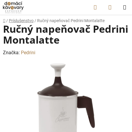
Prejsť
Hľadať
NÁKUP
na
obsah
KOŠÍK
Domov
/
Príslušenstvo
/
Ručný napeňovač Pedrini Montalatte
Ručný napeňovač Pedrini
Montalatte
Značka:
Pedrini