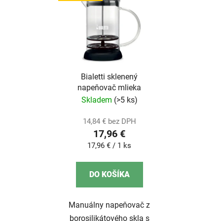
Bialetti sklenený
napeňovač mlieka
Skladem
(>5 ks)
14,84 € bez DPH
17,96 €
Jednotková
17,96 € / 1 ks
cena:
DO KOŠÍKA
Manuálny napeňovač z
borosilikátového skla s