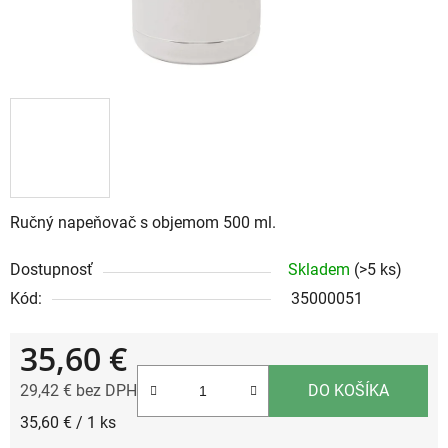
Ručný napeňovač s objemom 500 ml.
Dostupnosť
Skladem
(>5 ks)
Kód:
35000051
35,60 €
29,42 € bez DPH
DO KOŠÍKA
Jednotková cena:
35,60 € / 1 ks