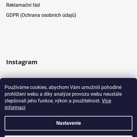
Reklamační řád
GDPR (Ochrana osobních údajů)
Instagram
Sledovať na Instagrame
Používáme cookies, abychom Vám umožnili pohodlné
prohlížení webu a díky analýze provozu webu neustále
Facebook
zlepšovali jeho funkce, výkon a použitelnost.
Více
informací
Nastavenie