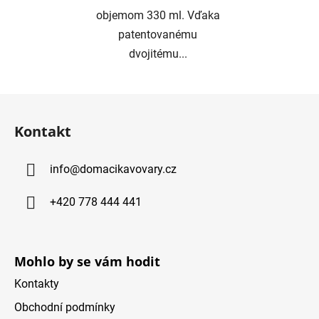
objemom 330 ml. Vďaka
patentovanému
dvojitému...
Z
á
Kontakt
p
ä
info
@
domacikavovary.cz
t
i
+420 778 444 441
e
Mohlo by se vám hodit
Kontakty
Obchodní podmínky