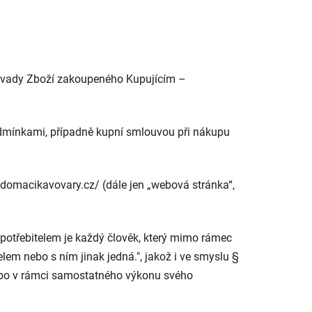
za vady Zboží zakoupeného Kupujícím –
odmínkami, případně kupní smlouvou při nákupu
domacikavovary.cz/ (dále jen „webová stránka“,
Spotřebitelem je každý člověk, který mimo rámec
m nebo s ním jinak jedná.", jakož i ve smyslu §
 nebo v rámci samostatného výkonu svého