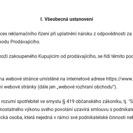
I. Všeobecná ustanovení
ces reklamačního řízení při uplatnění nároku z odpovědnosti 
hodu Prodávajícího.
boží zakoupeného Kupujícím od prodávajícího, se řídí těmito p
na webové stránce umístěné na internetové adrese https://www.
aní webové stránky (dále jen „webové rozhraní obchodu“).
 rozumí spotřebitel ve smyslu § 419 občanského zákoníku, tj. "
ostatného výkonu svého povolání uzavírá smlouvu s podnikatele
fyzická osoba, která nejedná v rámci své podnikatelské činnosti