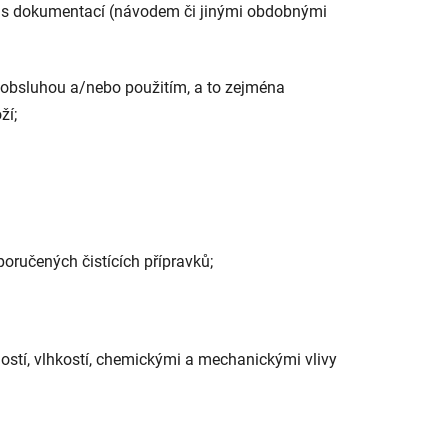
ru s dokumentací (návodem či jinými obdobnými
obsluhou a/nebo použitím, a to zejména
ží;
ručených čistících přípravků;
stí, vlhkostí, chemickými a mechanickými vlivy