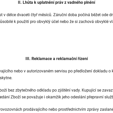
II. Lhůta k uplatnění práv z vadného plnění
t v délce dvaceti čtyř měsíců. Záruční doba počíná běžet ode dn
ůsobilé k použití pro obvyklý účel nebo že si zachová obvyklé v
III. Reklamace a reklamační řízení
vajícího nebo v autorizovaném servisu po předložení dokladu o
skytne.
oží bez zbytečného odkladu po zjištění vady. Kupující se zava
dání Zboží se považuje i okamžik jeho odeslání přepravní služ
ovozovnách prodávajícího nebo prostřednictvím zprávy zaslané