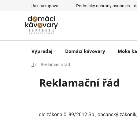
Prejsť
Jak nakupovat
⠀Podmínky ochrany osobních ⠀ú
na
obsah
Výpredaj
Domácí kávovary
Moka ka
Domov
/
⠀Reklamační řád
⠀Reklamační řád
dle zákona č. 89/2012 Sb., občanský zákoník, 