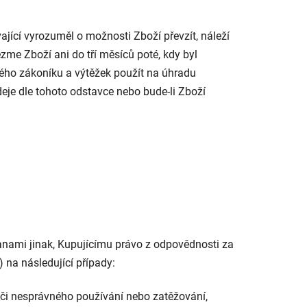
jící vyrozuměl o možnosti Zboží převzít, náleží
zme Zboží ani do tří měsíců poté, kdy byl
kého zákoníku a výtěžek použít na úhradu
eje dle tohoto odstavce nebo bude-li Zboží
nami jinak, Kupujícímu právo z odpovědnosti za
 na následující případy:
 či nesprávného používání nebo zatěžování,