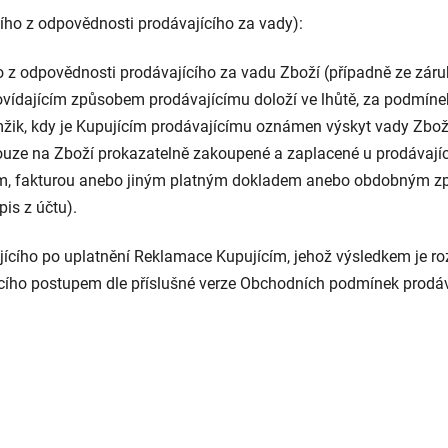
ího z odpovědnosti prodávajícího za vady):
 z odpovědnosti prodávajícího za vadu Zboží (případně ze záru
odpovídajícím způsobem prodávajícímu doloží ve lhůtě, za podm
ik, kdy je Kupujícím prodávajícímu oznámen výskyt vady Zboží
uze na Zboží prokazatelně zakoupené a zaplacené u prodávajíc
em, fakturou anebo jiným platným dokladem anebo obdobným zp
is z účtu).
ícího po uplatnění Reklamace Kupujícím, jehož výsledkem je ro
ího postupem dle příslušné verze Obchodních podmínek prodáva