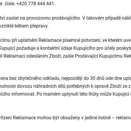
el. čísle: +420 778 444 441.
tví zaslat na provozovnu prodávajícího. V takovém případě nákl
 vzniklé během přepravy.
címu při uplatnění Reklamace písemné potvrzení, ve kterém uved
upující požaduje a kontaktní údaje Kupujícího pro účely poskytn
nil Reklamaci odesláním Zboží, zašle Prodávající Kupujícímu Re
ena bez zbytečného odkladu, nejpozději do 30 dnů ode dne upla
nutnosti dovozu náhradních dílů potřebných k opravě Zboží ze z
jícího informovat. Po marném uplynutí této lhůty může Kupujíc
yřízení Reklamace mohou být obsaženy v jediné listině – reklam