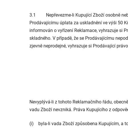
3.1 Nepřevezme-li Kupující Zboží osobně nebo od
Prodávajícímu úplata za uskladnění ve výši 50 Kč
informován o vyřízení Reklamace, vyhrazuje si P
skladného. V případě, že se Prodávajícímu nepod
zjevně neprodejné, vyhrazuje si Prodávající práv
Nevyplývá-li z tohoto Reklamačního řádu, obecn
vadu Zboží nevzniká. Práva Kupujícího z odpovědn
(i) byla-li vada Zboží způsobena Kupujícím, a 