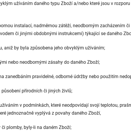
bvyklým užíváním daného typu Zboží a/nebo které jsou v rozpo
rnou instalací, nadměrnou zátěží, neodborným zacházením či 
ávodem či jinými obdobnými instrukcemi) týkající se daného Zbo
, aniž by byla způsobena jeho obvyklým užíváním;
ými nebo neodbornými zásahy do daného Zboží;
 zanedbáním pravidelné, odborné údržby nebo použitím nedopo
sobení přírodních či jiných živlů;
váním v podmínkách, které neodpovídají svojí teplotou, prašno
které jednoznačně vyplývá z povahy daného Zboží,
 či plomby, byly-li na daném Zboží;