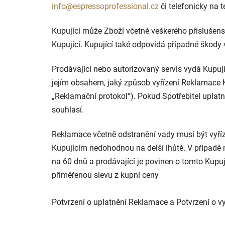
info@espressoprofessional.cz
či telefonicky na t
Kupující může Zboží včetně veškerého příslušens
Kupující. Kupující také odpovídá případné škody
Prodávající nebo autorizovaný servis vydá Kupují
jejím obsahem, jaký způsob vyřízení Reklamace K
„Reklamační protokol“). Pokud Spotřebitel uplat
souhlasí.
Reklamace včetně odstranění vady musí být vyříz
Kupujícím nedohodnou na delší lhůtě. V případě 
na 60 dnů a prodávající je povinen o tomto Kupu
přiměřenou slevu z kupní ceny
Potvrzení o uplatnění Reklamace a Potvrzení o v