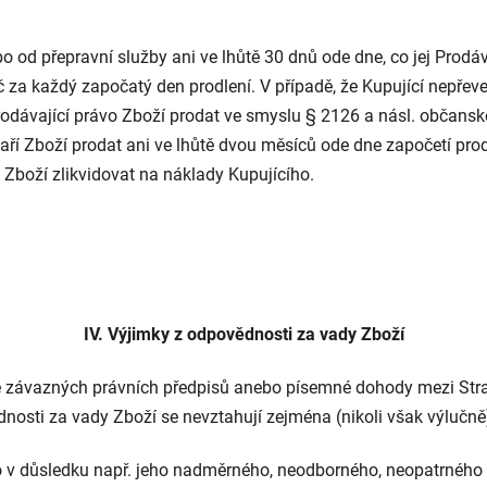
 přepravní služby ani ve lhůtě 30 dnů ode dne, co jej Prodáva
 za každý započatý den prodlení. V případě, že Kupující nepřeve
rodávající právo Zboží prodat ve smyslu § 2126 a násl. občans
aří Zboží prodat ani ve lhůtě dvou měsíců ode dne započetí prod
o Zboží zlikvidovat na náklady Kupujícího.
IV. Výjimky z odpovědnosti za vady Zboží
ě závazných právních předpisů anebo písemné dohody mezi Stra
osti za vady Zboží se nevztahují zejména (nikoli však výlučně)
to v důsledku např. jeho nadměrného, neodborného, neopatrného