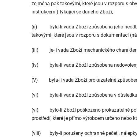
zejména pak takovými, které jsou v rozporu s o
instrukcemi) týkající se daného Zboží;
(ii) byla-li vada Zboží způsobena jeho neodbo
takovými, které jsou v rozporu s dokumentací (n
(iii) je-li vada Zboží mechanického charakteru
(iv) byla-li vada Zboží způsobena nedovolen
(V) byla-li vada Zboží prokazatelně způsobena
(vi) byla-li vada Zboží způsobena v důsledku pů
(vi) bylo-li Zboží poškozeno prokazatelně použí
prostředí, které je přímo výrobcem určeno nebo 
(viii) byly-li porušeny ochranné pečeti, nálepky