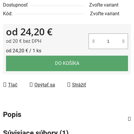
Dostupnosť
Zvoľte variant
Kód:
Zvoľte variant
od
24,20 €
od
20 €
bez DPH
Jednotková cena:
od 24,20 € / 1 ks
DO KOŠÍKA
Tlač
Opýtať sa
Strážiť
Popis
Súvisiace súbory (1)