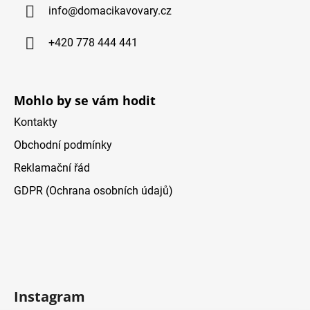
info
@
domacikavovary.cz
t
i
+420 778 444 441
e
Mohlo by se vám hodit
Kontakty
Obchodní podmínky
Reklamační řád
GDPR (Ochrana osobních údajů)
Instagram