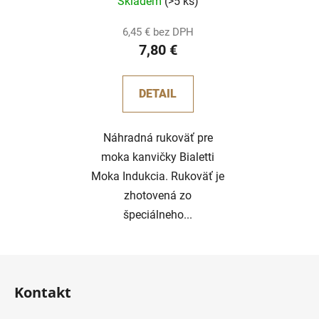
Skladem
(>5 ks)
6,45 € bez DPH
7,80 €
DETAIL
Náhradná rukoväť pre
moka kanvičky Bialetti
Moka Indukcia. Rukoväť je
zhotovená zo
špeciálneho...
Z
á
Kontakt
p
ä