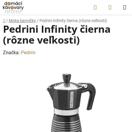
Prejsť
Hľadať
NÁKUP
na
obsah
KOŠÍK
Domov
/
Moka kanvičky
/
Pedrini Infinity čierna (rôzne veľkosti)
Pedrini Infinity čierna
(rôzne veľkosti)
Značka:
Pedrini