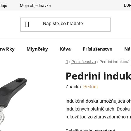
EU
dajů
Moja objednávka
nvičky
Mlynčeky
Káva
Príslušenstvo
Ná
Domov
/
Príslušenstvo
/
Pedrini indukčná
Pedrini indu
Značka:
Pedrini
Indukčná doska umožňujúca ohr
indukčných platničkách. Doska 
rukoväťou zo žiaruvzdorného ma