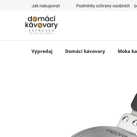
Prejsť
Jak nakupovat
⠀Podmínky ochrany osobních ⠀ú
na
obsah
Výpredaj
Domácí kávovary
Moka ka