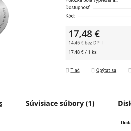
Položka bola vypredaná…
Dostupnosť
Kód:
17,48 €
14,45 € bez DPH
Jednotková cena:
17,48 € / 1 ks
Tlač
Opýtať sa
s
Súvisiace súbory (1)
Dis
Doda