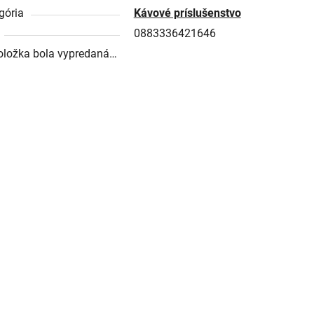
gória
Kávové príslušenstvo
0883336421646
oložka bola vypredaná…