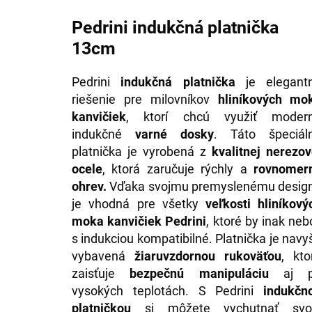
Pedrini indukčná platnička
13cm
Pedrini
indukčná platnička
je elegant
riešenie pre milovníkov
hliníkových mo
kanvičiek
, ktorí chcú využiť moder
indukčné
varné dosky
. Táto špeciál
platnička je vyrobená z
kvalitnej nerezov
ocele
, ktorá zaručuje rýchly a
rovnomer
ohrev.
Vďaka svojmu premyslenému desig
je vhodná pre všetky
veľkosti hliníkový
moka kanvičiek Pedrini
, ktoré by inak nebo
s indukciou kompatibilné. Platnička je navy
vybavená
žiaruvzdornou rukoväťou
, kto
zaisťuje
bezpečnú manipuláciu
aj p
vysokých teplotách. S Pedrini
indukčn
platničkou
si môžete vychutnať svo