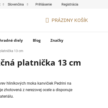
Prihlásenie
Registrácia
R
Slovenčina
PRÁZDNY KOŠÍK
NÁKUPNÝ
KOŠÍK
hradné diely
Blog
Značky
 platnička 13 cm
kčná platnička 13 cm
ev hliníkových moka kanvičiek Pedrini na
je zhotovená z nerezovej ocele a disponuje
teriálu.