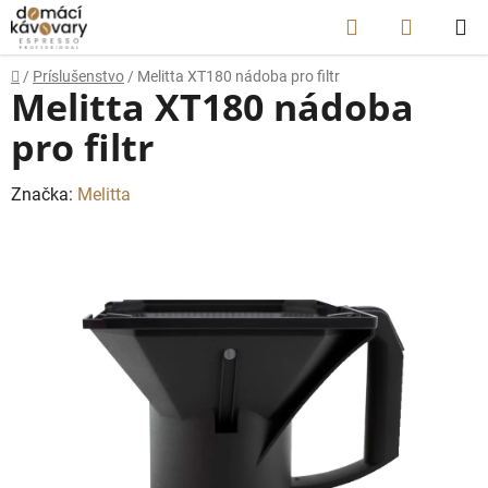
Prejsť
Hľadať
NÁKUP
na
obsah
KOŠÍK
Domov
/
Príslušenstvo
/
Melitta XT180 nádoba pro filtr
Melitta XT180 nádoba
pro filtr
Značka:
Melitta