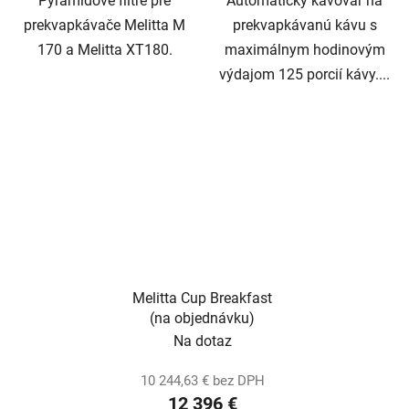
Pyramídové filtre pre
Automatický kávovar na
prekvapkávače Melitta M
prekvapkávanú kávu s
170 a Melitta XT180.
maximálnym hodinovým
výdajom 125 porcií kávy....
Melitta Cup Breakfast
(na objednávku)
Na dotaz
10 244,63 € bez DPH
12 396 €