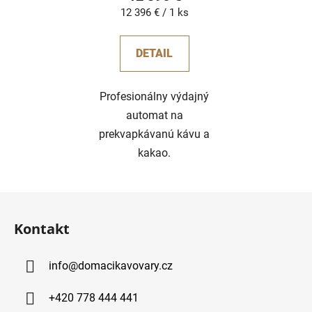
Jednotková
12 396 € / 1 ks
cena:
DETAIL
Profesionálny výdajný
automat na
prekvapkávanú kávu a
kakao.
Z
á
Kontakt
p
ä
info
@
domacikavovary.cz
t
i
+420 778 444 441
e