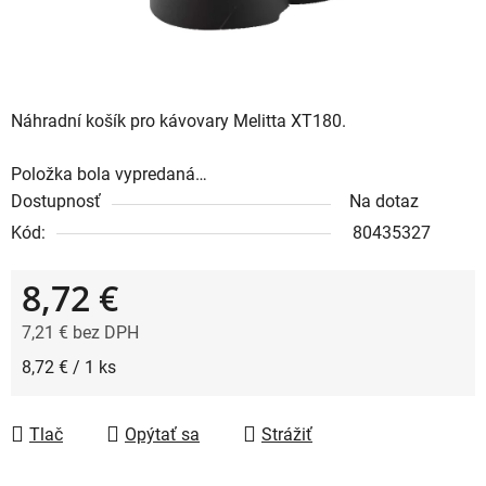
Náhradní košík pro kávovary Melitta XT180.
Položka bola vypredaná…
Dostupnosť
Na dotaz
Kód:
80435327
8,72 €
7,21 € bez DPH
Jednotková cena:
8,72 € / 1 ks
Tlač
Opýtať sa
Strážiť