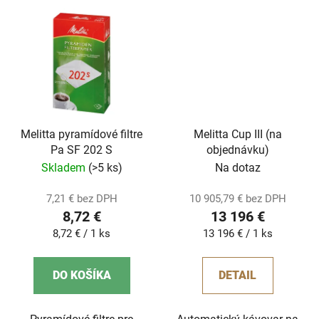
Melitta pyramídové filtre
Melitta Cup III (na
Pa SF 202 S
objednávku)
Skladem
(>5 ks)
Na dotaz
7,21 € bez DPH
10 905,79 € bez DPH
8,72 €
13 196 €
Jednotková
Jednotková
8,72 € / 1 ks
13 196 € / 1 ks
cena:
cena:
DO KOŠÍKA
DETAIL