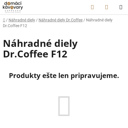
Prejsť
Hľadať
NÁKUP
na
obsah
KOŠÍK
Domov
/
Náhradné diely
/
Náhradné diely Dr.Coffee
/
Náhradné diely
Dr.Coffee F12
Náhradné diely
Dr.Coffee F12
Produkty ešte len pripravujeme.