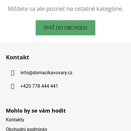
Môžete sa ale pozrieť na ostatné kategórie.
SPÄŤ DO OBCHODU
Z
á
Kontakt
p
ä
info
@
domacikavovary.cz
t
i
+420 778 444 441
e
Mohlo by se vám hodit
Kontakty
Obchodní podmínky