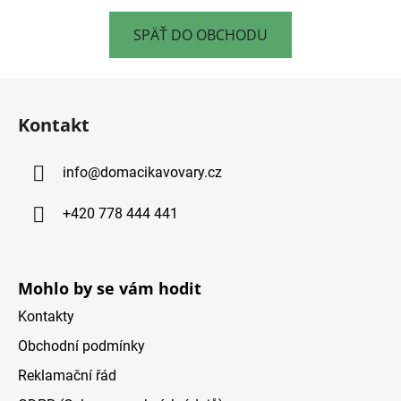
SPÄŤ DO OBCHODU
Z
á
Kontakt
p
ä
info
@
domacikavovary.cz
t
i
+420 778 444 441
e
Mohlo by se vám hodit
Kontakty
Obchodní podmínky
Reklamační řád