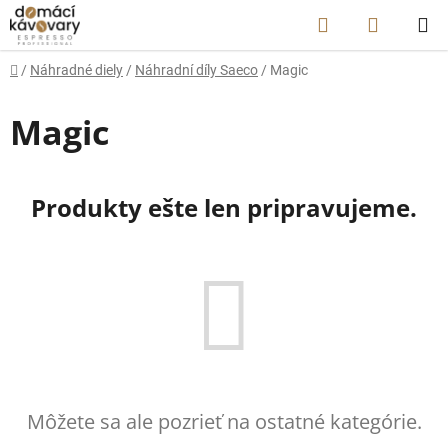
Prejsť
Hľadať
NÁKUP
na
obsah
KOŠÍK
Domov
/
Náhradné diely
/
Náhradní díly Saeco
/
Magic
Magic
Produkty ešte len pripravujeme.
Môžete sa ale pozrieť na ostatné kategórie.