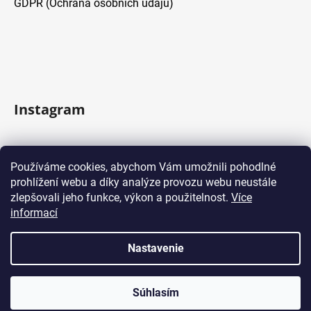
GDPR (Ochrana osobních údajů)
Instagram
Sledovať na Instagrame
Používáme cookies, abychom Vám umožnili pohodlné
prohlížení webu a díky analýze provozu webu neustále
Facebook
zlepšovali jeho funkce, výkon a použitelnost.
Více
informací
Nastavenie
Vytvoril Shoptet
Súhlasím
Copyright 2026
Domácí kávovary
. Všetky práva