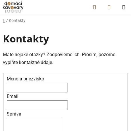
Prejsť
Hľadať
NÁKUP
na
obsah
KOŠÍK
Domov
/
Kontakty
Kontakty
Máte nejaké otázky? Zodpovieme ich. Prosím, pozorne
vyplňte kontaktné údaje.
Meno a priezvisko
Email
Správa