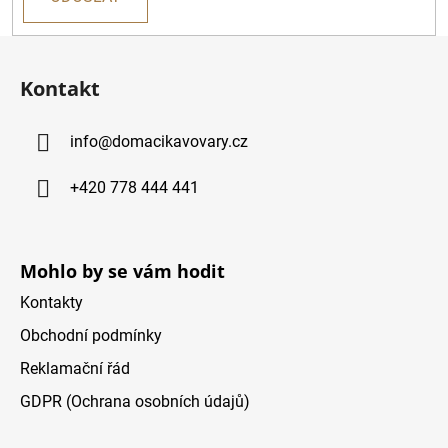
Z
á
Kontakt
p
ä
info
@
domacikavovary.cz
t
i
+420 778 444 441
e
Mohlo by se vám hodit
Kontakty
Obchodní podmínky
Reklamační řád
GDPR (Ochrana osobních údajů)